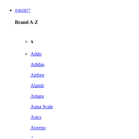
JOKER77
Brand A-Z
A
Addo
Adidas
Airfree
Alamii
Amara
Aqua Scale
Asics
Aveeno
Awan