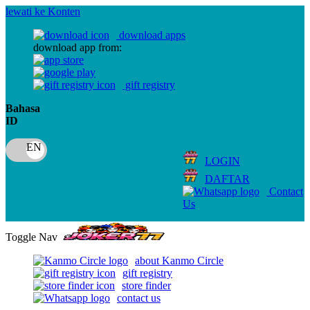
lewati ke Konten
download apps
download app from:
gift registry
Bahasa
ID
LOGIN
DAFTAR
Contact
Us
Toggle Nav
about Kanmo Circle
gift registry
store finder
contact us