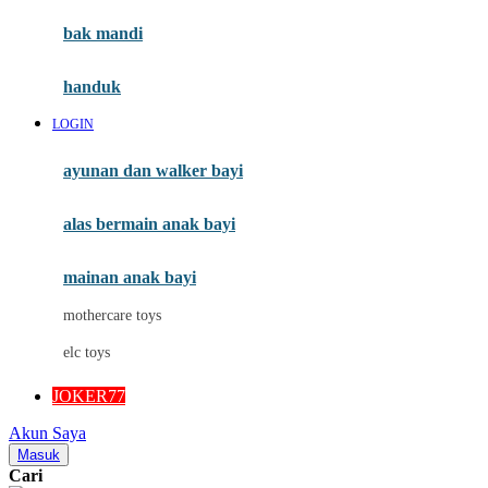
Moby
bak mandi
Momami
handuk
Mothercare
LOGIN
Mustela
ayunan dan walker bayi
My Buddy Tag
My K
alas bermain anak bayi
N
mainan anak bayi
Naif
mothercare toys
Nike
elc toys
Nordic Natural
JOKER77
Nuby
Akun Saya
Nuna
Masuk
Cari