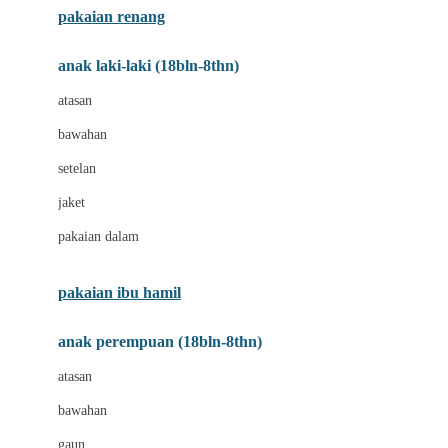
pakaian renang
Bumkins
anak laki-laki (18bln-8thn)
C
atasan
Cetaphil
bawahan
Chicco
setelan
Childlife
jaket
Clevamama
pakaian dalam
Cocolatte
Cottonseeds
pakaian ibu hamil
Cozy N Safe
anak perempuan (18bln-8thn)
Crane
atasan
Cybex
bawahan
D
gaun