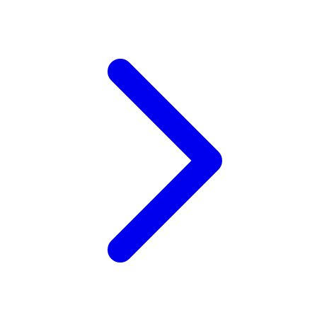
Xootz
Y
Yamatoya
Z
Zaxy
Zoggs
0-9
4Moms
59S