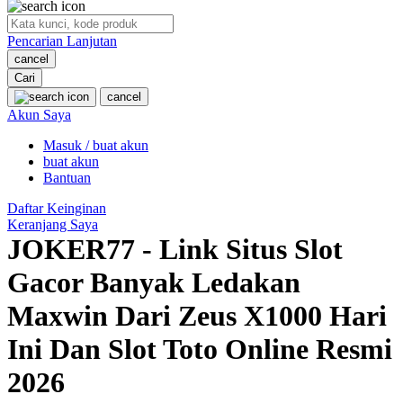
O
Pencarian Lanjutan
Oh Ma Grain
cancel
Okiedog
Cari
cancel
P
Akun Saya
Masuk / buat akun
Peachy
buat akun
Phil & Ted's
Bantuan
Philips Avent
Daftar Keinginan
Keranjang Saya
Pigeon
JOKER77 - Link Situs Slot
Playgro
Gacor Banyak Ledakan
Poled Global
Maxwin Dari Zeus X1000 Hari
Ponycycle
Ini Dan Slot Toto Online Resmi
Puma
2026
Pureats