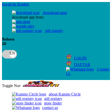
lewati ke Konten
download apps
download app from:
gift registry
Bahasa
ID
LOGIN
DAFTAR
Contact
Us
Toggle Nav
about Kanmo Circle
gift registry
store finder
contact us