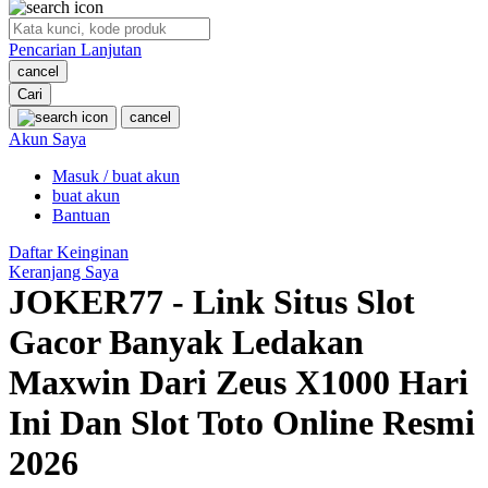
O
Pencarian Lanjutan
Oh Ma Grain
cancel
Okiedog
Cari
cancel
P
Akun Saya
Masuk / buat akun
Peachy
buat akun
Phil & Ted's
Bantuan
Philips Avent
Daftar Keinginan
Keranjang Saya
Pigeon
JOKER77 - Link Situs Slot
Playgro
Gacor Banyak Ledakan
Poled Global
Maxwin Dari Zeus X1000 Hari
Ponycycle
Ini Dan Slot Toto Online Resmi
Puma
2026
Pureats