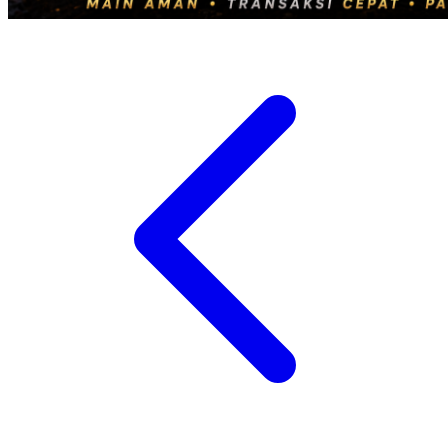
Twistshake
TY Toys
U
V
Veja
Vitaflow
Vtech
W
Waterland
Wellness
X