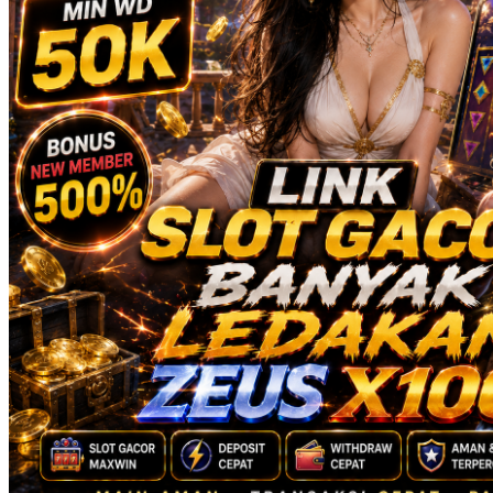
Squishmallows
Starbooks
Stick-O
Stokke
Sudocrem
Sumimo
Sunnylife
Sun-Staches
Swimava
T
Tommee Tippee
Trunki
Tutti Bambini