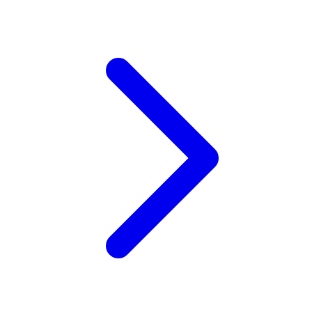
Xootz
Y
Yamatoya
Z
Zaxy
Zoggs
0-9
4Moms
59S