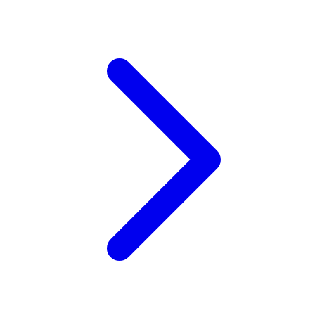
Xootz
Y
Yamatoya
Z
Zaxy
Zoggs
0-9
4Moms
59S