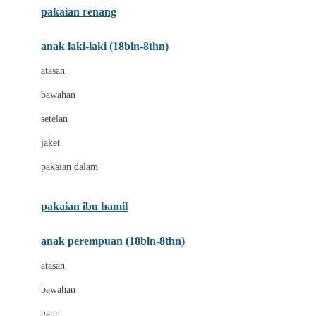
pakaian renang
Bumkins
anak laki-laki (18bln-8thn)
C
atasan
Cetaphil
bawahan
Chicco
setelan
Childlife
jaket
Clevamama
pakaian dalam
Cocolatte
Cottonseeds
pakaian ibu hamil
Cozy N Safe
anak perempuan (18bln-8thn)
Crane
atasan
Cybex
bawahan
D
gaun