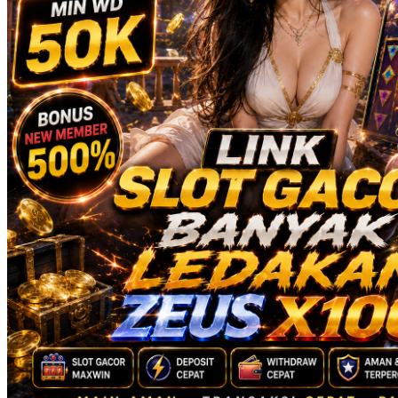
Squishmallows
Starbooks
Stick-O
Stokke
Sudocrem
Sumimo
Sunnylife
Sun-Staches
Swimava
T
Tommee Tippee
Trunki
Tutti Bambini