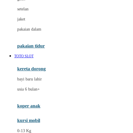
Dae Organics
setelan
Docare
jaket
Doona
pakaian dalam
Down To Earth
Drew
pakaian tidur
Dr. Brown's
TOTO SLOT
E
kereta dorong
ELC
bayi baru lahir
Ergobaby
usia 6 bulan+
Expert Care
koper anak
Ezyroller
kursi mobil
F
0-13 Kg