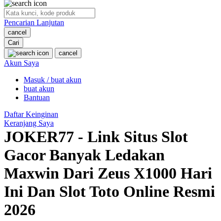
O
Pencarian Lanjutan
Oh Ma Grain
cancel
Okiedog
Cari
cancel
P
Akun Saya
Masuk / buat akun
Peachy
buat akun
Phil & Ted's
Bantuan
Philips Avent
Daftar Keinginan
Keranjang Saya
Pigeon
JOKER77 - Link Situs Slot
Playgro
Gacor Banyak Ledakan
Poled Global
Maxwin Dari Zeus X1000 Hari
Ponycycle
Ini Dan Slot Toto Online Resmi
Puma
2026
Pureats