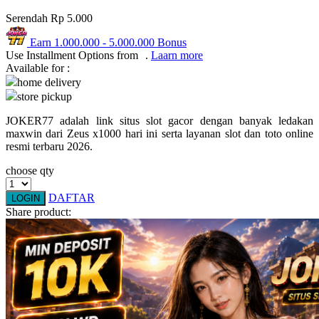
Serendah
Rp 5.000
Q
Earn
1.000.000
-
5.000.000
Bonus
QV Baby
Use Installment Options from
.
Laarn more
Available for :
R
home delivery
store pickup
Real Shades
JOKER77 adalah link situs slot gacor dengan banyak ledakan
Red Castle
maxwin dari Zeus x1000 hari ini serta layanan slot dan toto online
resmi terbaru 2026.
Ribbon Madness
choose qty
S
DAFTAR
LOGIN
Sebamed
Share product:
Silver Cross
Simply Idea
Skip Hop
Spectra