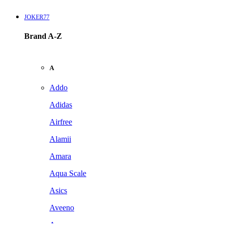
JOKER77
Brand A-Z
A
Addo
Adidas
Airfree
Alamii
Amara
Aqua Scale
Asics
Aveeno
Awan