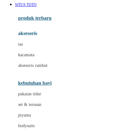
SITUS TOTO
Azetabio
produk terbaru
B
aksesoris
Baabaasheepz
tas
Babiators
kacamata
Baby Dove
aksesoris rambut
Baby Jogger
Baby Rovega
kebutuhan bayi
Babybee
pakaian tidur
Banana Boat
set & terusan
Banz
piyama
Barbie
bodysuits
Beaba