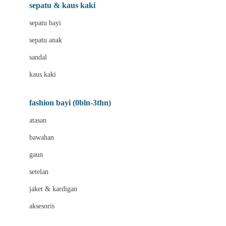
Beauty Barn
sepatu & kaus kaki
Bio Oil
sepatu bayi
Biolane
sepatu anak
Bite Fighters
sandal
Bizzi Growin
kaus kaki
Blackmores
fashion bayi (0bln-3thn)
Blooming Marvellous
atasan
Bonnels
bawahan
Bravado
gaun
Bruder
setelan
Brush Baby
jaket & kardigan
Buds Organics
aksesoris
Bugaboo
Buggygear