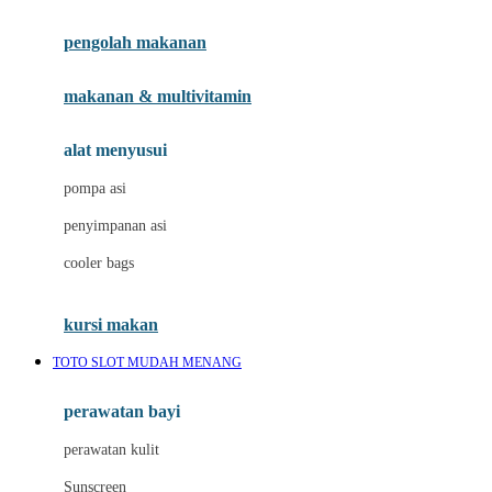
Joie
pengolah makanan
Joolz
Jujube
makanan & multivitamin
K
alat menyusui
Kiddycuts
pompa asi
Kumon
penyimpanan asi
L
cooler bags
Leapfrog
kursi makan
Leclerc
TOTO SLOT MUDAH MENANG
Lee Vierra
Lillebaby
perawatan bayi
Little Bird Told Me
perawatan kulit
Little Miss Janis
Sunscreen