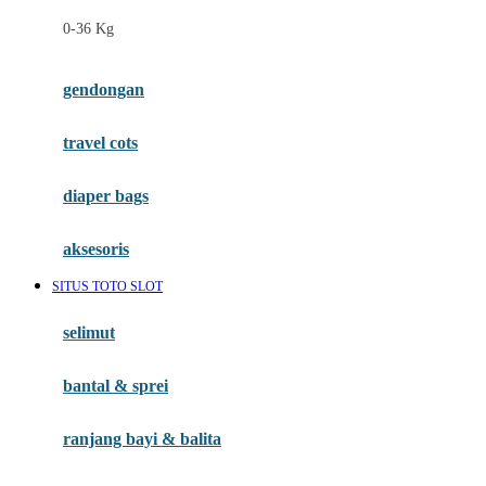
Felt So Sweet
0-36 Kg
Fisher Price
Flipper
gendongan
Friends Of Sally
travel cots
G
diaper bags
Gb
Geko
aksesoris
Graco
SITUS TOTO SLOT
Gund
selimut
H
bantal & sprei
Habbie
Haenim
ranjang bayi & balita
Happy Horse