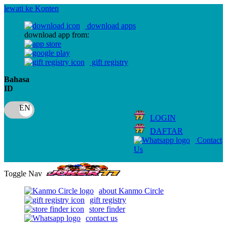
lewati ke Konten
download apps
download app from:
gift registry
Bahasa
ID
LOGIN
DAFTAR
Contact
Us
Toggle Nav
about Kanmo Circle
gift registry
store finder
contact us