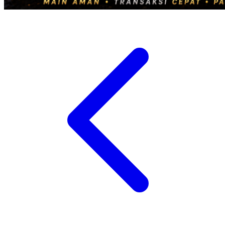
Twistshake
TY Toys
U
V
Veja
Vitaflow
Vtech
W
Waterland
Wellness
X