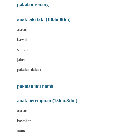
pakaian renang
Bumkins
anak laki-laki (18bln-8thn)
C
atasan
Cetaphil
bawahan
Chicco
setelan
Childlife
jaket
Clevamama
pakaian dalam
Cocolatte
Cottonseeds
pakaian ibu hamil
Cozy N Safe
anak perempuan (18bln-8thn)
Crane
atasan
Cybex
bawahan
D
gaun