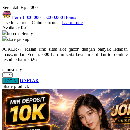
Serendah
Rp 5.000
Q
Earn
1.000.000
-
5.000.000
Bonus
QV Baby
Use Installment Options from
.
Laarn more
Available for :
R
home delivery
store pickup
Real Shades
JOKER77 adalah link situs slot gacor dengan banyak ledakan
Red Castle
maxwin dari Zeus x1000 hari ini serta layanan slot dan toto online
resmi terbaru 2026.
Ribbon Madness
choose qty
S
DAFTAR
LOGIN
Sebamed
Share product:
Silver Cross
Simply Idea
Skip Hop
Spectra