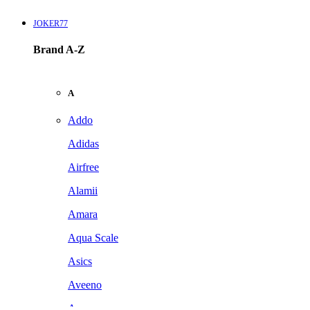
JOKER77
Brand A-Z
A
Addo
Adidas
Airfree
Alamii
Amara
Aqua Scale
Asics
Aveeno
Awan