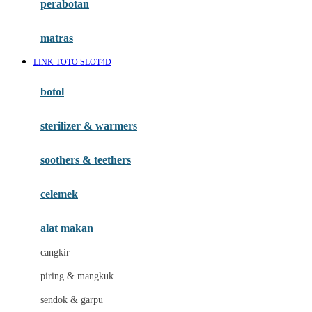
perabotan
Happy Tummy
Hauck
matras
Havaianas
LINK TOTO SLOT4D
Hegen
botol
Hot Wheels
sterilizer & warmers
Hybrid
soothers & teethers
I
Inlacta DHA
celemek
Interlac
alat makan
Ivenet
cangkir
J
piring & mangkuk
Jack N Jill
sendok & garpu