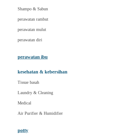
London Taxi
Shampo & Sabun
Love To Dream
perawatan rambut
perawatan mulut
M
perawatan diri
Magformers
Mama's Choice
perawatan ibu
Mamas&Papas
kesehatan & kebersihan
Mamaway
Tissue basah
Maxi Cosi
Laundry & Cleaning
Megabloks
Medical
Micro
Air Purifier & Humidifier
MiDeer
Mimi & Lula
potty
Mini Monkey