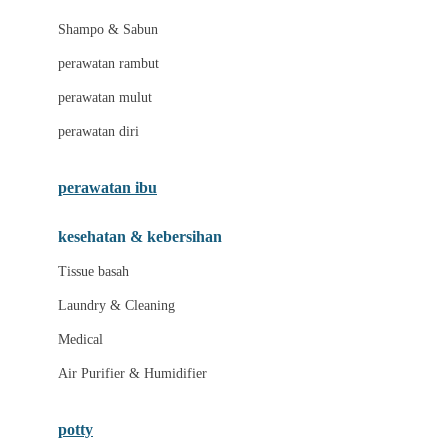
London Taxi
Shampo & Sabun
Love To Dream
perawatan rambut
perawatan mulut
M
perawatan diri
Magformers
Mama's Choice
perawatan ibu
Mamas&Papas
kesehatan & kebersihan
Mamaway
Tissue basah
Maxi Cosi
Laundry & Cleaning
Megabloks
Medical
Micro
Air Purifier & Humidifier
MiDeer
Mimi & Lula
potty
Mini Monkey