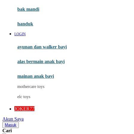
Moby
bak mandi
Momami
handuk
Mothercare
LOGIN
Mustela
ayunan dan walker bayi
My Buddy Tag
My K
alas bermain anak bayi
N
mainan anak bayi
Naif
mothercare toys
Nike
elc toys
Nordic Natural
JOKER77
Nuby
Akun Saya
Nuna
Masuk
Cari