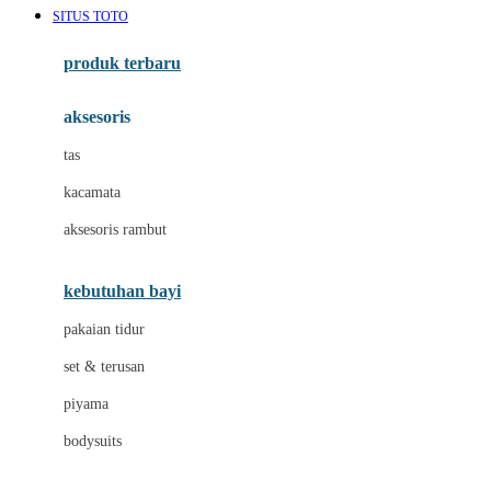
SITUS TOTO
Azetabio
produk terbaru
B
aksesoris
Baabaasheepz
tas
Babiators
kacamata
Baby Dove
aksesoris rambut
Baby Jogger
Baby Rovega
kebutuhan bayi
Babybee
pakaian tidur
Banana Boat
set & terusan
Banz
piyama
Barbie
bodysuits
Beaba