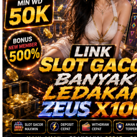
Squishmallows
Starbooks
Stick-O
Stokke
Sudocrem
Sumimo
Sunnylife
Sun-Staches
Swimava
T
Tommee Tippee
Trunki
Tutti Bambini