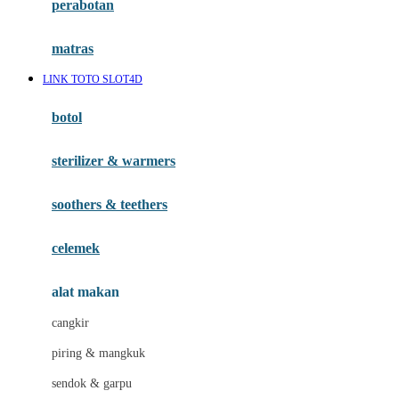
perabotan
Happy Tummy
Hauck
matras
Havaianas
LINK TOTO SLOT4D
Hegen
botol
Hot Wheels
sterilizer & warmers
Hybrid
soothers & teethers
I
Inlacta DHA
celemek
Interlac
alat makan
Ivenet
cangkir
J
piring & mangkuk
Jack N Jill
sendok & garpu