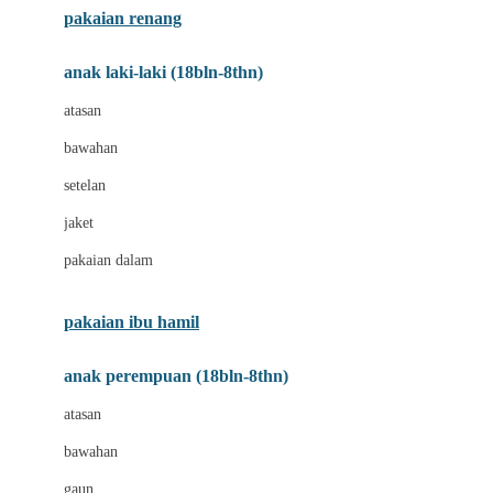
pakaian renang
Bumkins
anak laki-laki (18bln-8thn)
C
atasan
Cetaphil
bawahan
Chicco
setelan
Childlife
jaket
Clevamama
pakaian dalam
Cocolatte
Cottonseeds
pakaian ibu hamil
Cozy N Safe
anak perempuan (18bln-8thn)
Crane
atasan
Cybex
bawahan
D
gaun