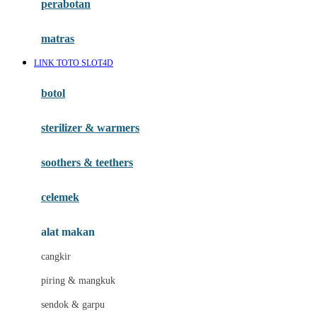
perabotan
Happy Tummy
Hauck
matras
Havaianas
LINK TOTO SLOT4D
Hegen
botol
Hot Wheels
sterilizer & warmers
Hybrid
soothers & teethers
I
Inlacta DHA
celemek
Interlac
alat makan
Ivenet
cangkir
J
piring & mangkuk
Jack N Jill
sendok & garpu