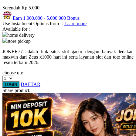
Serendah
Rp 5.000
Q
Earn
1.000.000
-
5.000.000
Bonus
QV Baby
Use Installment Options from
.
Laarn more
Available for :
R
home delivery
store pickup
Real Shades
JOKER77 adalah link situs slot gacor dengan banyak ledakan
Red Castle
maxwin dari Zeus x1000 hari ini serta layanan slot dan toto online
resmi terbaru 2026.
Ribbon Madness
choose qty
S
DAFTAR
LOGIN
Sebamed
Share product:
Silver Cross
Simply Idea
Skip Hop
Spectra