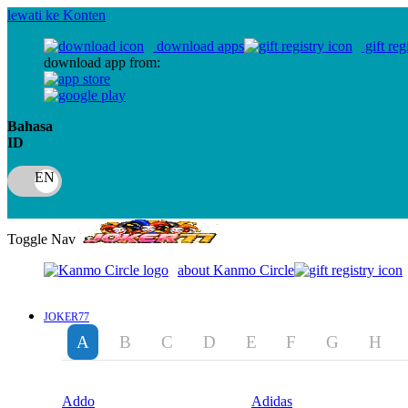
lewati ke Konten
download apps
gift reg
download app from:
Bahasa
ID
Toggle Nav
about Kanmo Circle
JOKER77
A
B
C
D
E
F
G
H
Addo
Adidas