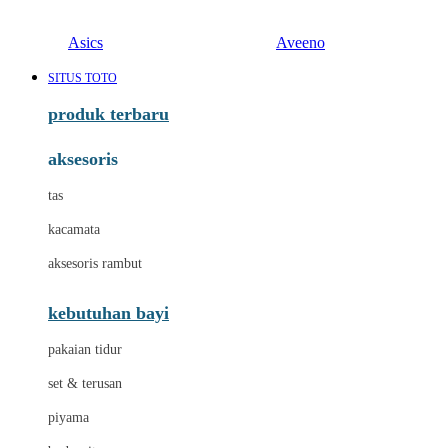
Asics
Aveeno
SITUS TOTO
produk terbaru
aksesoris
tas
kacamata
aksesoris rambut
kebutuhan bayi
pakaian tidur
set & terusan
piyama