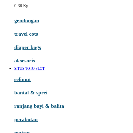
0-36 Kg
gendongan
travel cots
diaper bags
aksesoris
SITUS TOTO SLOT
selimut
bantal & sprei
ranjang bayi & balita
perabotan
matras