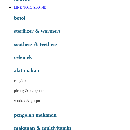
LINK TOTO SLOT4D
botol
sterilizer & warmers
soothers & teethers
celemek
alat makan
cangkir
piring & mangkuk
sendok & garpu
pengolah makanan
makanan & multivitamin