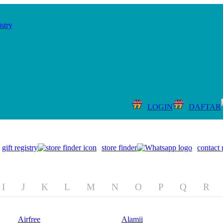
istry
LOGIN
DAFTAR
gift registry
store finder
contact 
I
J
K
L
M
N
O
P
Q
R
Airfree
Alamii