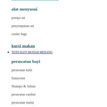
alat menyusui
pompa asi
penyimpanan asi
cooler bags
kursi makan
TOTO SLOT MUDAH MENANG
perawatan bayi
perawatan kulit
Sunscreen
Shampo & Sabun
perawatan rambut
perawatan mulut