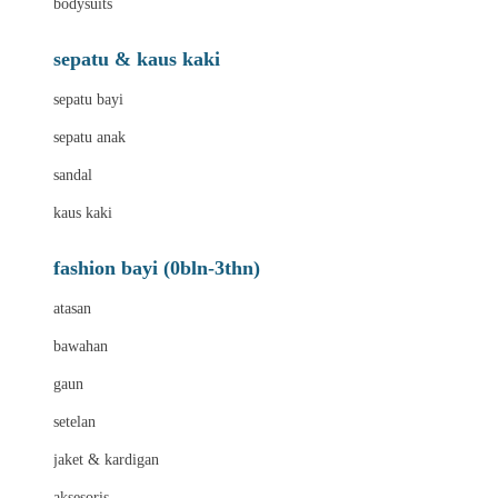
bodysuits
sepatu & kaus kaki
sepatu bayi
sepatu anak
sandal
kaus kaki
fashion bayi (0bln-3thn)
atasan
bawahan
gaun
setelan
jaket & kardigan
aksesoris