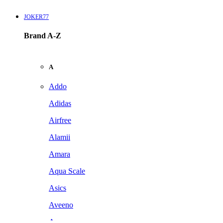
JOKER77
Brand A-Z
A
Addo
Adidas
Airfree
Alamii
Amara
Aqua Scale
Asics
Aveeno
Awan