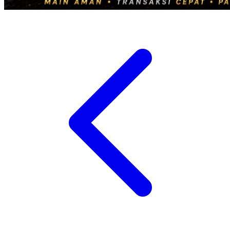
Twistshake
TY Toys
U
V
Veja
Vitaflow
Vtech
W
Waterland
Wellness
X