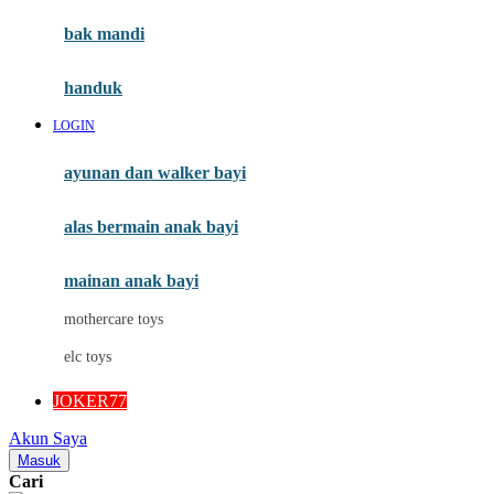
Moby
bak mandi
Momami
handuk
Mothercare
LOGIN
Mustela
ayunan dan walker bayi
My Buddy Tag
My K
alas bermain anak bayi
N
mainan anak bayi
Naif
mothercare toys
Nike
elc toys
Nordic Natural
JOKER77
Nuby
Akun Saya
Nuna
Masuk
Cari