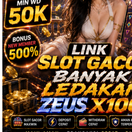
Squishmallows
Starbooks
Stick-O
Stokke
Sudocrem
Sumimo
Sunnylife
Sun-Staches
Swimava
T
Tommee Tippee
Trunki
Tutti Bambini