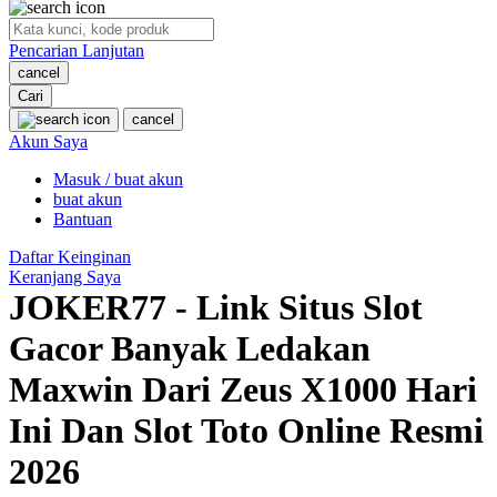
O
Pencarian Lanjutan
Oh Ma Grain
cancel
Okiedog
Cari
cancel
P
Akun Saya
Masuk / buat akun
Peachy
buat akun
Phil & Ted's
Bantuan
Philips Avent
Daftar Keinginan
Keranjang Saya
Pigeon
JOKER77 - Link Situs Slot
Playgro
Gacor Banyak Ledakan
Poled Global
Maxwin Dari Zeus X1000 Hari
Ponycycle
Ini Dan Slot Toto Online Resmi
Puma
2026
Pureats