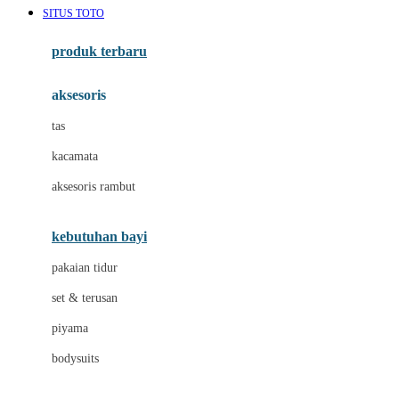
SITUS TOTO
Azetabio
produk terbaru
B
aksesoris
Baabaasheepz
tas
Babiators
kacamata
Baby Dove
aksesoris rambut
Baby Jogger
Baby Rovega
kebutuhan bayi
Babybee
pakaian tidur
Banana Boat
set & terusan
Banz
piyama
Barbie
bodysuits
Beaba