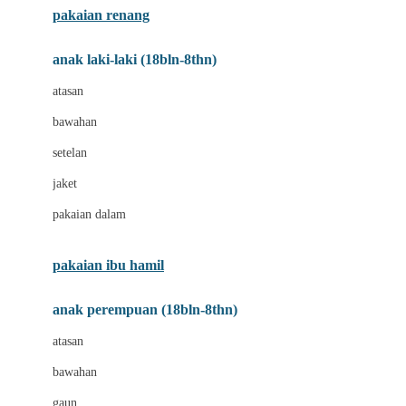
pakaian renang
Bumkins
anak laki-laki (18bln-8thn)
C
atasan
Cetaphil
bawahan
Chicco
setelan
Childlife
jaket
Clevamama
pakaian dalam
Cocolatte
Cottonseeds
pakaian ibu hamil
Cozy N Safe
anak perempuan (18bln-8thn)
Crane
atasan
Cybex
bawahan
D
gaun