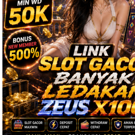
Squishmallows
Starbooks
Stick-O
Stokke
Sudocrem
Sumimo
Sunnylife
Sun-Staches
Swimava
T
Tommee Tippee
Trunki
Tutti Bambini