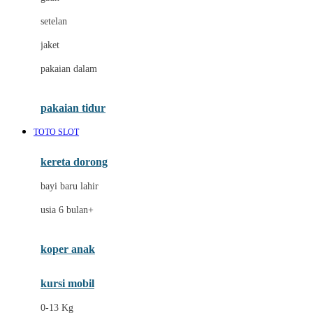
Dae Organics
setelan
Docare
jaket
Doona
pakaian dalam
Down To Earth
Drew
pakaian tidur
Dr. Brown's
TOTO SLOT
E
kereta dorong
ELC
bayi baru lahir
Ergobaby
usia 6 bulan+
Expert Care
koper anak
Ezyroller
kursi mobil
F
0-13 Kg