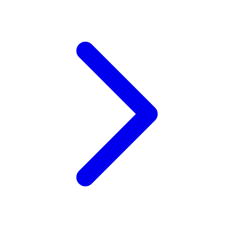
Xootz
Y
Yamatoya
Z
Zaxy
Zoggs
0-9
4Moms
59S