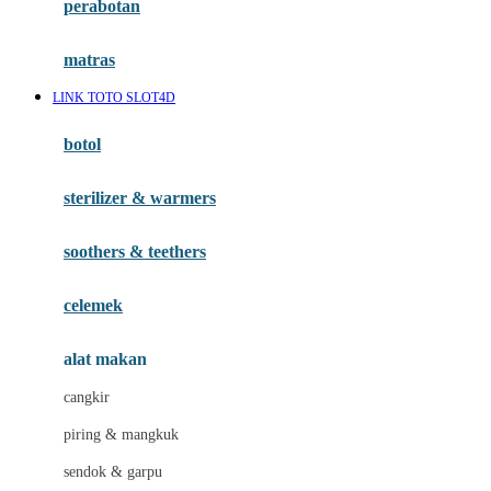
perabotan
Happy Tummy
Hauck
matras
Havaianas
LINK TOTO SLOT4D
Hegen
botol
Hot Wheels
sterilizer & warmers
Hybrid
soothers & teethers
I
Inlacta DHA
celemek
Interlac
alat makan
Ivenet
cangkir
J
piring & mangkuk
Jack N Jill
sendok & garpu