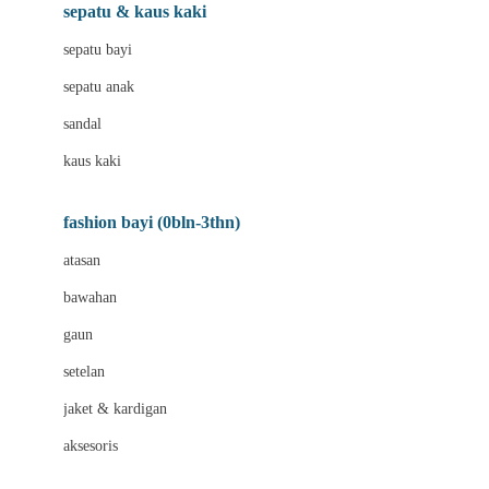
Beauty Barn
sepatu & kaus kaki
Bio Oil
sepatu bayi
Biolane
sepatu anak
Bite Fighters
sandal
Bizzi Growin
kaus kaki
Blackmores
fashion bayi (0bln-3thn)
Blooming Marvellous
atasan
Bonnels
bawahan
Bravado
gaun
Bruder
setelan
Brush Baby
jaket & kardigan
Buds Organics
aksesoris
Bugaboo
Buggygear