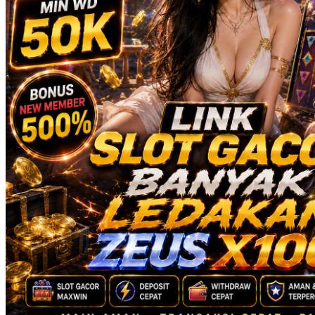
Squishmallows
Starbooks
Stick-O
Stokke
Sudocrem
Sumimo
Sunnylife
Sun-Staches
Swimava
T
Tommee Tippee
Trunki
Tutti Bambini