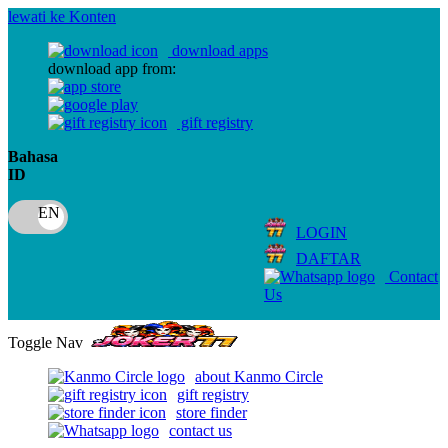
lewati ke Konten
download apps
download app from:
gift registry
Bahasa
ID
LOGIN
DAFTAR
Contact
Us
Toggle Nav
about Kanmo Circle
gift registry
store finder
contact us