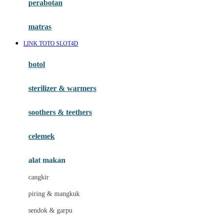
perabotan
Happy Tummy
Hauck
matras
Havaianas
LINK TOTO SLOT4D
Hegen
botol
Hot Wheels
sterilizer & warmers
Hybrid
soothers & teethers
I
Inlacta DHA
celemek
Interlac
alat makan
Ivenet
cangkir
J
piring & mangkuk
Jack N Jill
sendok & garpu