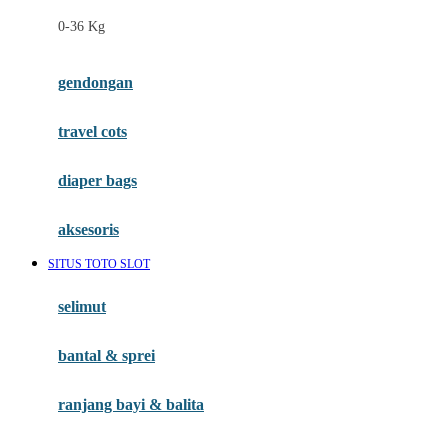
Felt So Sweet
0-36 Kg
Fisher Price
Flipper
gendongan
Friends Of Sally
travel cots
G
diaper bags
Gb
Geko
aksesoris
Graco
SITUS TOTO SLOT
Gund
selimut
H
bantal & sprei
Habbie
Haenim
ranjang bayi & balita
Happy Horse