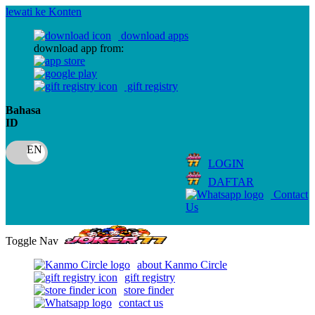
lewati ke Konten
download apps
download app from:
gift registry
Bahasa
ID
LOGIN
DAFTAR
Contact
Us
Toggle Nav
about Kanmo Circle
gift registry
store finder
contact us