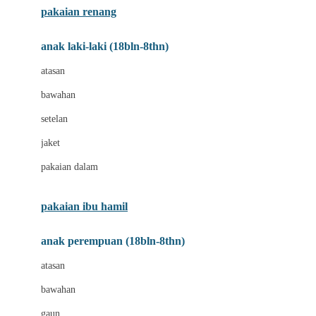
pakaian renang
Bumkins
anak laki-laki (18bln-8thn)
C
atasan
Cetaphil
bawahan
Chicco
setelan
Childlife
jaket
Clevamama
pakaian dalam
Cocolatte
Cottonseeds
pakaian ibu hamil
Cozy N Safe
anak perempuan (18bln-8thn)
Crane
atasan
Cybex
bawahan
D
gaun