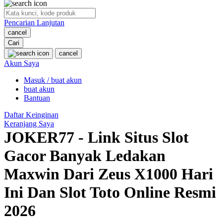
O
Pencarian Lanjutan
Oh Ma Grain
cancel
Okiedog
Cari
cancel
P
Akun Saya
Masuk / buat akun
Peachy
buat akun
Phil & Ted's
Bantuan
Philips Avent
Daftar Keinginan
Keranjang Saya
Pigeon
JOKER77 - Link Situs Slot
Playgro
Gacor Banyak Ledakan
Poled Global
Maxwin Dari Zeus X1000 Hari
Ponycycle
Ini Dan Slot Toto Online Resmi
Puma
2026
Pureats