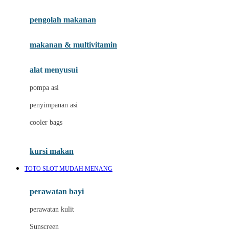
Joie
pengolah makanan
Joolz
Jujube
makanan & multivitamin
K
alat menyusui
Kiddycuts
pompa asi
Kumon
penyimpanan asi
L
cooler bags
Leapfrog
kursi makan
Leclerc
TOTO SLOT MUDAH MENANG
Lee Vierra
Lillebaby
perawatan bayi
Little Bird Told Me
perawatan kulit
Little Miss Janis
Sunscreen