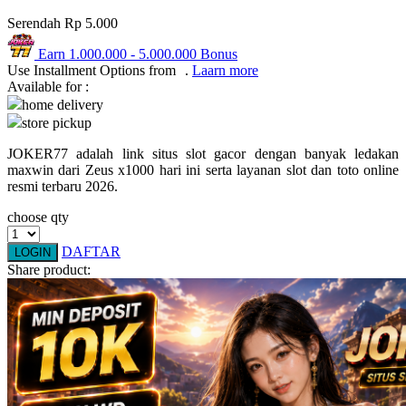
Serendah
Rp 5.000
Q
Earn
1.000.000
-
5.000.000
Bonus
QV Baby
Use Installment Options from
.
Laarn more
Available for :
R
home delivery
store pickup
Real Shades
JOKER77 adalah link situs slot gacor dengan banyak ledakan
Red Castle
maxwin dari Zeus x1000 hari ini serta layanan slot dan toto online
resmi terbaru 2026.
Ribbon Madness
choose qty
S
DAFTAR
LOGIN
Sebamed
Share product:
Silver Cross
Simply Idea
Skip Hop
Spectra