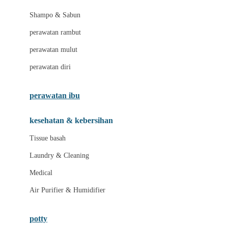
London Taxi
Shampo & Sabun
Love To Dream
perawatan rambut
perawatan mulut
M
perawatan diri
Magformers
Mama's Choice
perawatan ibu
Mamas&Papas
kesehatan & kebersihan
Mamaway
Tissue basah
Maxi Cosi
Laundry & Cleaning
Megabloks
Medical
Micro
Air Purifier & Humidifier
MiDeer
Mimi & Lula
potty
Mini Monkey