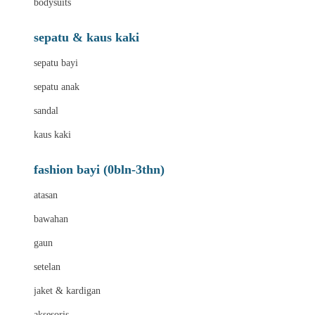
bodysuits
sepatu & kaus kaki
sepatu bayi
sepatu anak
sandal
kaus kaki
fashion bayi (0bln-3thn)
atasan
bawahan
gaun
setelan
jaket & kardigan
aksesoris