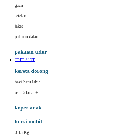
gaun
setelan
jaket
pakaian dalam
pakaian tidur
TOTO SLOT
kereta dorong
bayi baru lahir
usia 6 bulan+
koper anak
kursi mobil
0-13 Kg