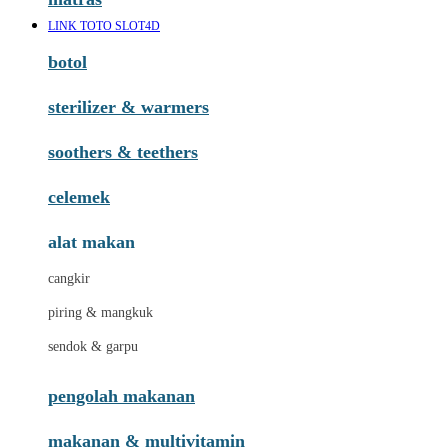
LINK TOTO SLOT4D
botol
sterilizer & warmers
soothers & teethers
celemek
alat makan
cangkir
piring & mangkuk
sendok & garpu
pengolah makanan
makanan & multivitamin