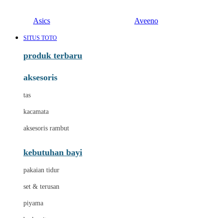
Asics
Aveeno
SITUS TOTO
produk terbaru
aksesoris
tas
kacamata
aksesoris rambut
kebutuhan bayi
pakaian tidur
set & terusan
piyama