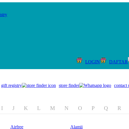
istry
LOGIN
DAFTAR
gift registry
store finder
contact 
I
J
K
L
M
N
O
P
Q
R
Airfree
Alamii