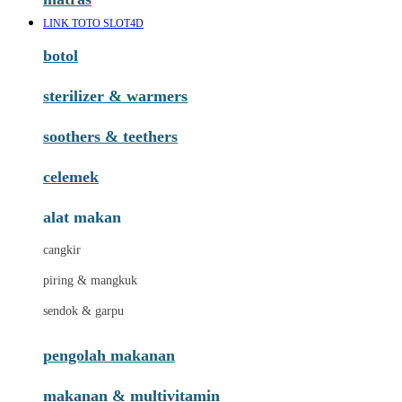
LINK TOTO SLOT4D
botol
sterilizer & warmers
soothers & teethers
celemek
alat makan
cangkir
piring & mangkuk
sendok & garpu
pengolah makanan
makanan & multivitamin