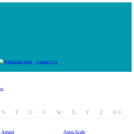
Contact Us
us
S
T
U
V
W
X
Y
Z
0-9
Amara
Aqua Scale