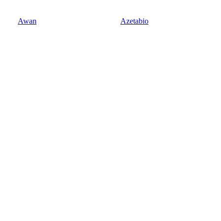
Awan
Azetabio