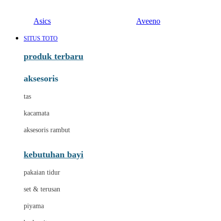
Asics
Aveeno
SITUS TOTO
produk terbaru
aksesoris
tas
kacamata
aksesoris rambut
kebutuhan bayi
pakaian tidur
set & terusan
piyama