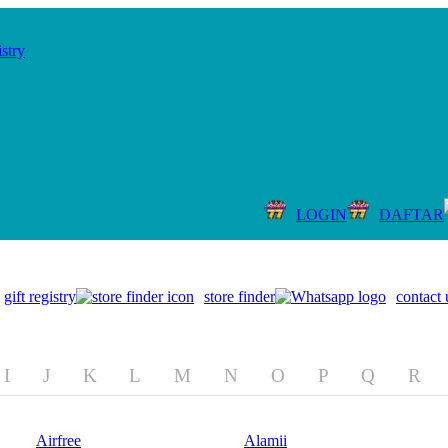
istry
LOGIN
DAFTAR
gift registry
store finder
contact 
I
J
K
L
M
N
O
P
Q
R
Airfree
Alamii