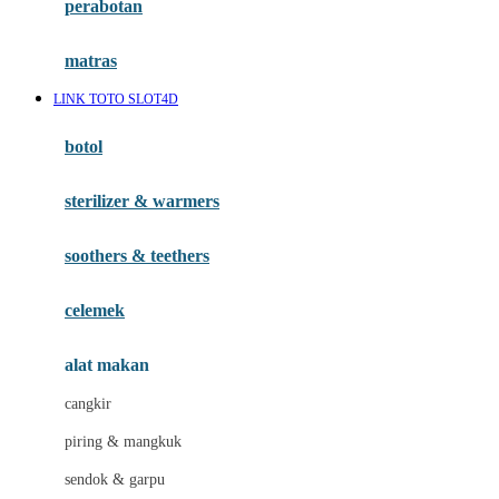
perabotan
Happy Tummy
Hauck
matras
Havaianas
LINK TOTO SLOT4D
Hegen
botol
Hot Wheels
sterilizer & warmers
Hybrid
soothers & teethers
I
Inlacta DHA
celemek
Interlac
alat makan
Ivenet
cangkir
J
piring & mangkuk
Jack N Jill
sendok & garpu