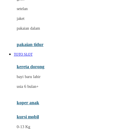
Dae Organics
setelan
Docare
jaket
Doona
pakaian dalam
Down To Earth
Drew
pakaian tidur
Dr. Brown's
TOTO SLOT
E
kereta dorong
ELC
bayi baru lahir
Ergobaby
usia 6 bulan+
Expert Care
koper anak
Ezyroller
kursi mobil
F
0-13 Kg