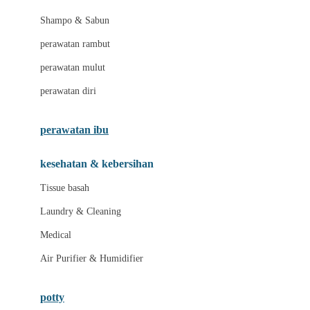
London Taxi
Shampo & Sabun
Love To Dream
perawatan rambut
perawatan mulut
M
perawatan diri
Magformers
Mama's Choice
perawatan ibu
Mamas&Papas
kesehatan & kebersihan
Mamaway
Tissue basah
Maxi Cosi
Laundry & Cleaning
Megabloks
Medical
Micro
Air Purifier & Humidifier
MiDeer
Mimi & Lula
potty
Mini Monkey