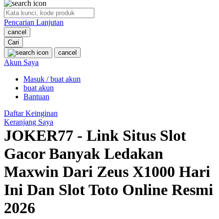
O
Pencarian Lanjutan
Oh Ma Grain
cancel
Okiedog
Cari
cancel
P
Akun Saya
Masuk / buat akun
Peachy
buat akun
Phil & Ted's
Bantuan
Philips Avent
Daftar Keinginan
Keranjang Saya
Pigeon
JOKER77 - Link Situs Slot
Playgro
Gacor Banyak Ledakan
Poled Global
Maxwin Dari Zeus X1000 Hari
Ponycycle
Ini Dan Slot Toto Online Resmi
Puma
2026
Pureats