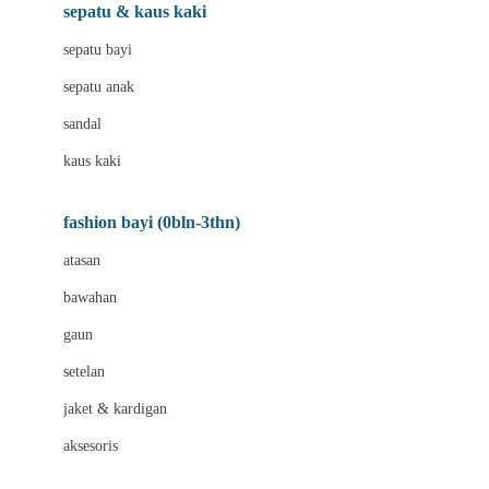
Beauty Barn
sepatu & kaus kaki
Bio Oil
sepatu bayi
Biolane
sepatu anak
Bite Fighters
sandal
Bizzi Growin
kaus kaki
Blackmores
fashion bayi (0bln-3thn)
Blooming Marvellous
atasan
Bonnels
bawahan
Bravado
gaun
Bruder
setelan
Brush Baby
jaket & kardigan
Buds Organics
aksesoris
Bugaboo
Buggygear