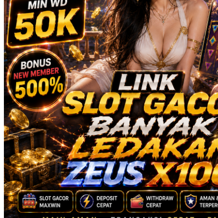
Squishmallows
Starbooks
Stick-O
Stokke
Sudocrem
Sumimo
Sunnylife
Sun-Staches
Swimava
T
Tommee Tippee
Trunki
Tutti Bambini