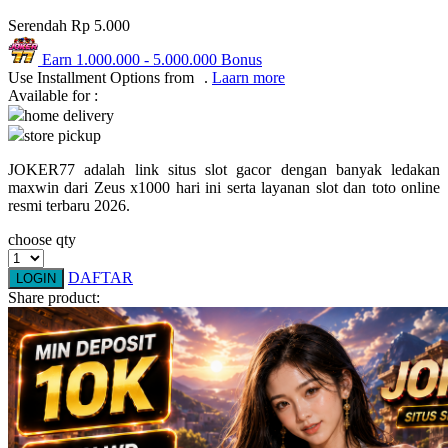
Serendah
Rp 5.000
Q
Earn
1.000.000
-
5.000.000
Bonus
QV Baby
Use Installment Options from
.
Laarn more
Available for :
R
home delivery
store pickup
Real Shades
JOKER77 adalah link situs slot gacor dengan banyak ledakan
Red Castle
maxwin dari Zeus x1000 hari ini serta layanan slot dan toto online
resmi terbaru 2026.
Ribbon Madness
choose qty
S
DAFTAR
LOGIN
Sebamed
Share product:
Silver Cross
Simply Idea
Skip Hop
Spectra