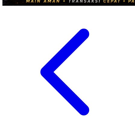
Twistshake
TY Toys
U
V
Veja
Vitaflow
Vtech
W
Waterland
Wellness
X