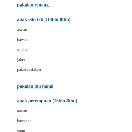
pakaian renang
Bumkins
anak laki-laki (18bln-8thn)
C
atasan
Cetaphil
bawahan
Chicco
setelan
Childlife
jaket
Clevamama
pakaian dalam
Cocolatte
Cottonseeds
pakaian ibu hamil
Cozy N Safe
anak perempuan (18bln-8thn)
Crane
atasan
Cybex
bawahan
D
gaun