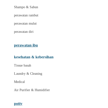
London Taxi
Shampo & Sabun
Love To Dream
perawatan rambut
perawatan mulut
M
perawatan diri
Magformers
Mama's Choice
perawatan ibu
Mamas&Papas
kesehatan & kebersihan
Mamaway
Tissue basah
Maxi Cosi
Laundry & Cleaning
Megabloks
Medical
Micro
Air Purifier & Humidifier
MiDeer
Mimi & Lula
potty
Mini Monkey