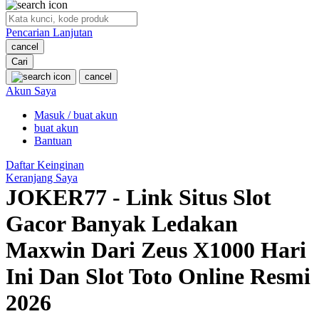
O
Pencarian Lanjutan
Oh Ma Grain
cancel
Okiedog
Cari
cancel
P
Akun Saya
Masuk / buat akun
Peachy
buat akun
Phil & Ted's
Bantuan
Philips Avent
Daftar Keinginan
Keranjang Saya
Pigeon
JOKER77 - Link Situs Slot
Playgro
Gacor Banyak Ledakan
Poled Global
Maxwin Dari Zeus X1000 Hari
Ponycycle
Ini Dan Slot Toto Online Resmi
Puma
2026
Pureats