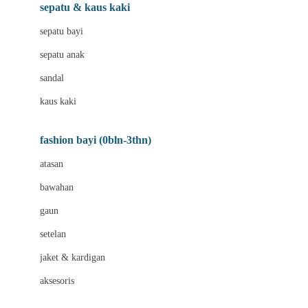
Beauty Barn
sepatu & kaus kaki
Bio Oil
sepatu bayi
Biolane
sepatu anak
Bite Fighters
sandal
Bizzi Growin
kaus kaki
Blackmores
fashion bayi (0bln-3thn)
Blooming Marvellous
atasan
Bonnels
bawahan
Bravado
gaun
Bruder
setelan
Brush Baby
jaket & kardigan
Buds Organics
aksesoris
Bugaboo
Buggygear