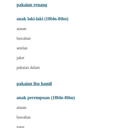
pakaian renang
Bumkins
anak laki-laki (18bln-8thn)
C
atasan
Cetaphil
bawahan
Chicco
setelan
Childlife
jaket
Clevamama
pakaian dalam
Cocolatte
Cottonseeds
pakaian ibu hamil
Cozy N Safe
anak perempuan (18bln-8thn)
Crane
atasan
Cybex
bawahan
D
gaun