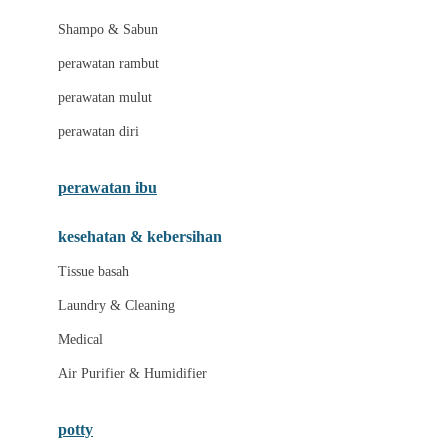
London Taxi
Shampo & Sabun
Love To Dream
perawatan rambut
perawatan mulut
M
perawatan diri
Magformers
Mama's Choice
perawatan ibu
Mamas&Papas
kesehatan & kebersihan
Mamaway
Tissue basah
Maxi Cosi
Laundry & Cleaning
Megabloks
Medical
Micro
Air Purifier & Humidifier
MiDeer
Mimi & Lula
potty
Mini Monkey