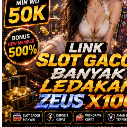
Squishmallows
Starbooks
Stick-O
Stokke
Sudocrem
Sumimo
Sunnylife
Sun-Staches
Swimava
T
Tommee Tippee
Trunki
Tutti Bambini