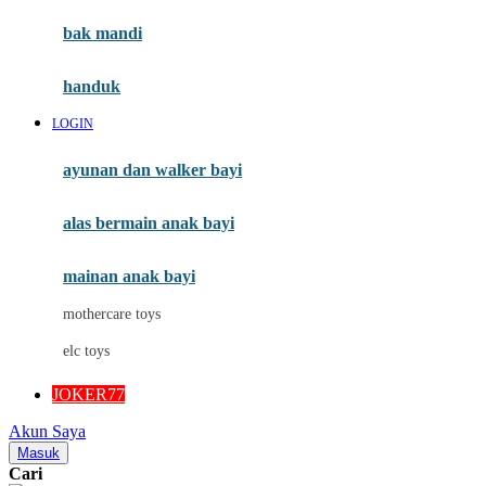
Moby
bak mandi
Momami
handuk
Mothercare
LOGIN
Mustela
ayunan dan walker bayi
My Buddy Tag
My K
alas bermain anak bayi
N
mainan anak bayi
Naif
mothercare toys
Nike
elc toys
Nordic Natural
JOKER77
Nuby
Akun Saya
Nuna
Masuk
Cari