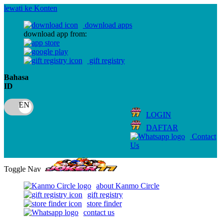
lewati ke Konten
download apps
download app from:
gift registry
Bahasa
ID
LOGIN
DAFTAR
Contact
Us
Toggle Nav
about Kanmo Circle
gift registry
store finder
contact us