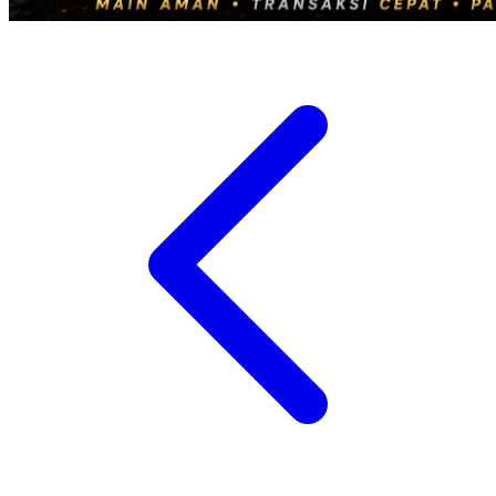
Twistshake
TY Toys
U
V
Veja
Vitaflow
Vtech
W
Waterland
Wellness
X