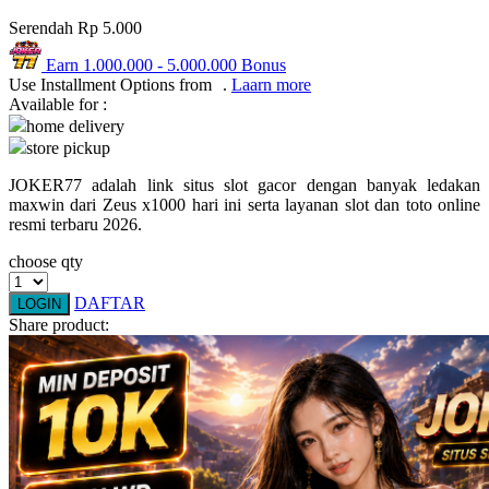
Serendah
Rp 5.000
Q
Earn
1.000.000
-
5.000.000
Bonus
QV Baby
Use Installment Options from
.
Laarn more
Available for :
R
home delivery
store pickup
Real Shades
JOKER77 adalah link situs slot gacor dengan banyak ledakan
Red Castle
maxwin dari Zeus x1000 hari ini serta layanan slot dan toto online
resmi terbaru 2026.
Ribbon Madness
choose qty
S
DAFTAR
LOGIN
Sebamed
Share product:
Silver Cross
Simply Idea
Skip Hop
Spectra