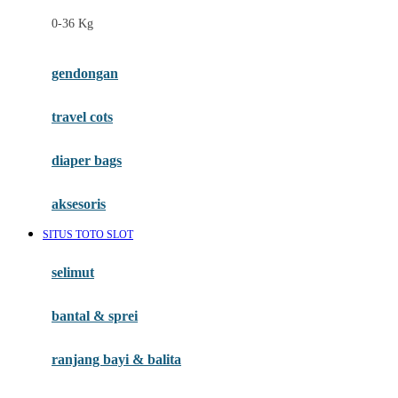
Felt So Sweet
0-36 Kg
Fisher Price
Flipper
gendongan
Friends Of Sally
travel cots
G
diaper bags
Gb
Geko
aksesoris
Graco
SITUS TOTO SLOT
Gund
selimut
H
bantal & sprei
Habbie
Haenim
ranjang bayi & balita
Happy Horse