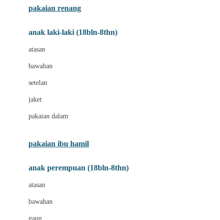
pakaian renang
Bumkins
anak laki-laki (18bln-8thn)
C
atasan
Cetaphil
bawahan
Chicco
setelan
Childlife
jaket
Clevamama
pakaian dalam
Cocolatte
Cottonseeds
pakaian ibu hamil
Cozy N Safe
anak perempuan (18bln-8thn)
Crane
atasan
Cybex
bawahan
D
gaun