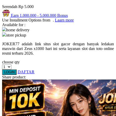
Serendah
Rp 5.000
Q
Earn
1.000.000
-
5.000.000
Bonus
QV Baby
Use Installment Options from
.
Laarn more
Available for :
R
home delivery
store pickup
Real Shades
JOKER77 adalah link situs slot gacor dengan banyak ledakan
Red Castle
maxwin dari Zeus x1000 hari ini serta layanan slot dan toto online
resmi terbaru 2026.
Ribbon Madness
choose qty
S
DAFTAR
LOGIN
Sebamed
Share product:
Silver Cross
Simply Idea
Skip Hop
Spectra