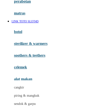
perabotan
Happy Tummy
Hauck
matras
Havaianas
LINK TOTO SLOT4D
Hegen
botol
Hot Wheels
sterilizer & warmers
Hybrid
soothers & teethers
I
Inlacta DHA
celemek
Interlac
alat makan
Ivenet
cangkir
J
piring & mangkuk
Jack N Jill
sendok & garpu