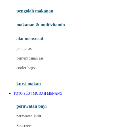
Joie
pengolah makanan
Joolz
Jujube
makanan & multivitamin
K
alat menyusui
Kiddycuts
pompa asi
Kumon
penyimpanan asi
L
cooler bags
Leapfrog
kursi makan
Leclerc
TOTO SLOT MUDAH MENANG
Lee Vierra
Lillebaby
perawatan bayi
Little Bird Told Me
perawatan kulit
Little Miss Janis
Sunscreen