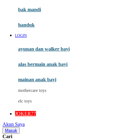
Moby
bak mandi
Momami
handuk
Mothercare
LOGIN
Mustela
ayunan dan walker bayi
My Buddy Tag
My K
alas bermain anak bayi
N
mainan anak bayi
Naif
mothercare toys
Nike
elc toys
Nordic Natural
JOKER77
Nuby
Akun Saya
Nuna
Masuk
Cari