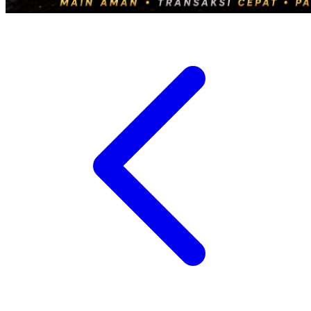
Twistshake
TY Toys
U
V
Veja
Vitaflow
Vtech
W
Waterland
Wellness
X