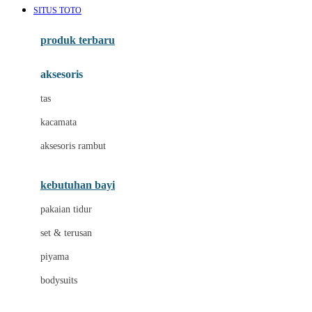
SITUS TOTO
Azetabio
produk terbaru
B
aksesoris
Baabaasheepz
tas
Babiators
kacamata
Baby Dove
aksesoris rambut
Baby Jogger
Baby Rovega
kebutuhan bayi
Babybee
pakaian tidur
Banana Boat
set & terusan
Banz
piyama
Barbie
bodysuits
Beaba