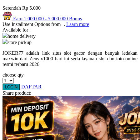
Serendah
Rp 5.000
Q
Earn
1.000.000
-
5.000.000
Bonus
QV Baby
Use Installment Options from
.
Laarn more
Available for :
R
home delivery
store pickup
Real Shades
JOKER77 adalah link situs slot gacor dengan banyak ledakan
Red Castle
maxwin dari Zeus x1000 hari ini serta layanan slot dan toto online
resmi terbaru 2026.
Ribbon Madness
choose qty
S
DAFTAR
LOGIN
Sebamed
Share product:
Silver Cross
Simply Idea
Skip Hop
Spectra