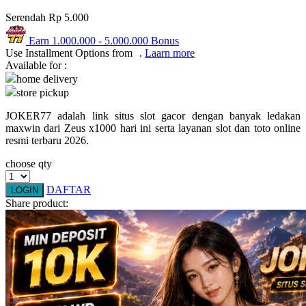
Serendah
Rp 5.000
Q
Earn
1.000.000
-
5.000.000
Bonus
QV Baby
Use Installment Options from
.
Laarn more
Available for :
R
home delivery
store pickup
Real Shades
JOKER77 adalah link situs slot gacor dengan banyak ledakan
Red Castle
maxwin dari Zeus x1000 hari ini serta layanan slot dan toto online
resmi terbaru 2026.
Ribbon Madness
choose qty
S
DAFTAR
LOGIN
Sebamed
Share product:
Silver Cross
Simply Idea
Skip Hop
Spectra