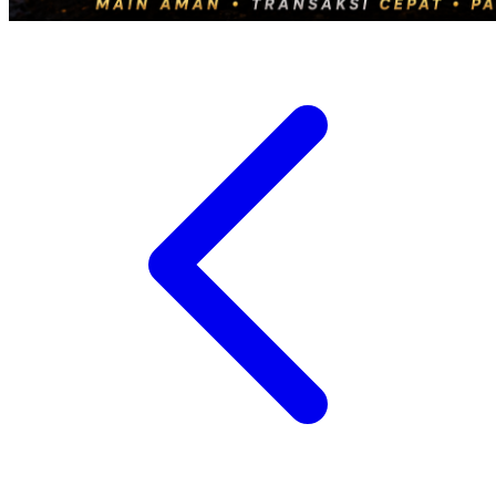
Twistshake
TY Toys
U
V
Veja
Vitaflow
Vtech
W
Waterland
Wellness
X