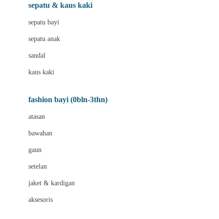
Beauty Barn
sepatu & kaus kaki
Bio Oil
sepatu bayi
Biolane
sepatu anak
Bite Fighters
sandal
Bizzi Growin
kaus kaki
Blackmores
fashion bayi (0bln-3thn)
Blooming Marvellous
atasan
Bonnels
bawahan
Bravado
gaun
Bruder
setelan
Brush Baby
jaket & kardigan
Buds Organics
aksesoris
Bugaboo
Buggygear