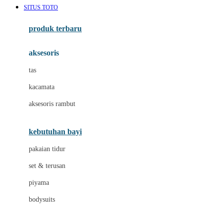
SITUS TOTO
Azetabio
produk terbaru
B
aksesoris
Baabaasheepz
tas
Babiators
kacamata
Baby Dove
aksesoris rambut
Baby Jogger
Baby Rovega
kebutuhan bayi
Babybee
pakaian tidur
Banana Boat
set & terusan
Banz
piyama
Barbie
bodysuits
Beaba