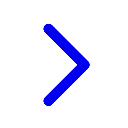
Xootz
Y
Yamatoya
Z
Zaxy
Zoggs
0-9
4Moms
59S