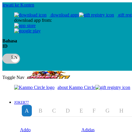
lewati ke Konten
download apps
gift reg
download app from:
Bahasa
ID
Toggle Nav
about Kanmo Circle
JOKER77
A
B
C
D
E
F
G
H
Addo
Adidas