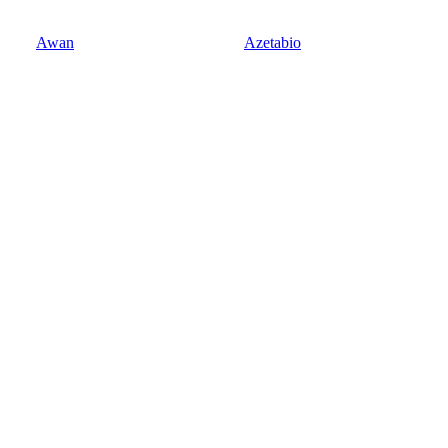
Awan
Azetabio