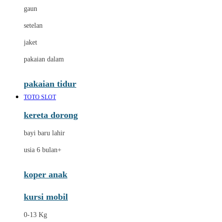
gaun
setelan
jaket
pakaian dalam
pakaian tidur
TOTO SLOT
kereta dorong
bayi baru lahir
usia 6 bulan+
koper anak
kursi mobil
0-13 Kg