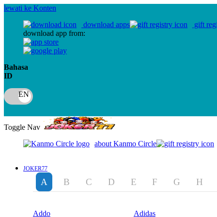
lewati ke Konten
download apps
gift reg
download app from:
Bahasa
ID
Toggle Nav
about Kanmo Circle
JOKER77
A
B
C
D
E
F
G
H
Addo
Adidas