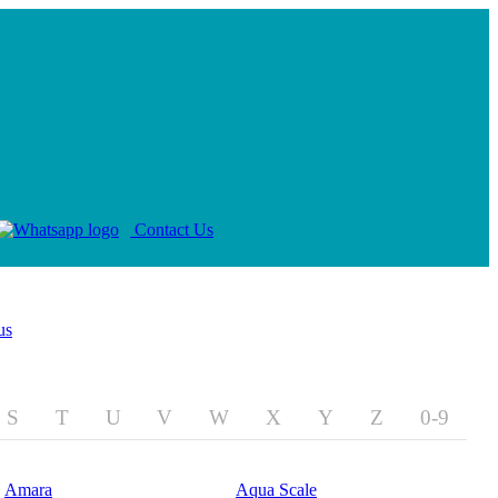
Contact Us
us
S
T
U
V
W
X
Y
Z
0-9
Amara
Aqua Scale