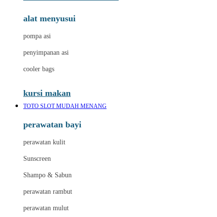
alat menyusui
pompa asi
penyimpanan asi
cooler bags
kursi makan
TOTO SLOT MUDAH MENANG
perawatan bayi
perawatan kulit
Sunscreen
Shampo & Sabun
perawatan rambut
perawatan mulut