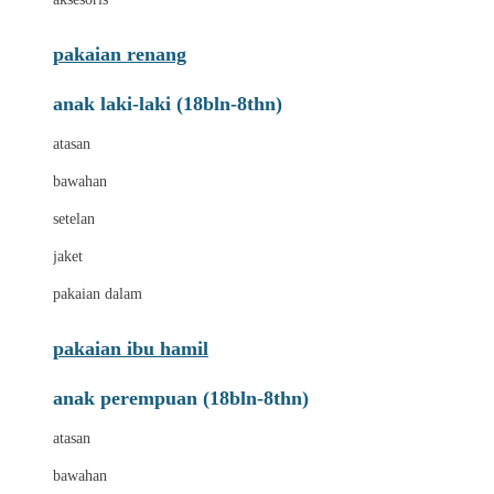
pakaian renang
anak laki-laki (18bln-8thn)
atasan
bawahan
setelan
jaket
pakaian dalam
pakaian ibu hamil
anak perempuan (18bln-8thn)
atasan
bawahan