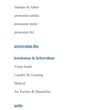
London Taxi
Shampo & Sabun
Love To Dream
perawatan rambut
perawatan mulut
M
perawatan diri
Magformers
Mama's Choice
perawatan ibu
Mamas&Papas
kesehatan & kebersihan
Mamaway
Tissue basah
Maxi Cosi
Laundry & Cleaning
Megabloks
Medical
Micro
Air Purifier & Humidifier
MiDeer
Mimi & Lula
potty
Mini Monkey