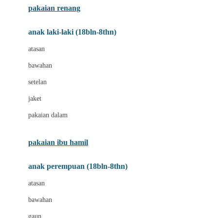
pakaian renang
Bumkins
anak laki-laki (18bln-8thn)
C
atasan
Cetaphil
bawahan
Chicco
setelan
Childlife
jaket
Clevamama
pakaian dalam
Cocolatte
Cottonseeds
pakaian ibu hamil
Cozy N Safe
anak perempuan (18bln-8thn)
Crane
atasan
Cybex
bawahan
D
gaun