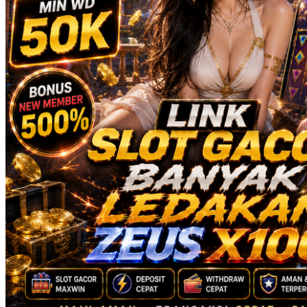
Squishmallows
Starbooks
Stick-O
Stokke
Sudocrem
Sumimo
Sunnylife
Sun-Staches
Swimava
T
Tommee Tippee
Trunki
Tutti Bambini