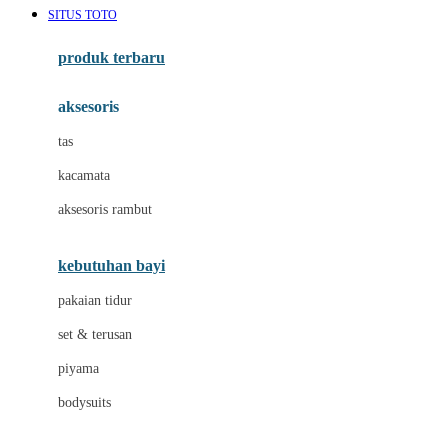
SITUS TOTO
Azetabio
produk terbaru
B
aksesoris
Baabaasheepz
tas
Babiators
kacamata
Baby Dove
aksesoris rambut
Baby Jogger
Baby Rovega
kebutuhan bayi
Babybee
pakaian tidur
Banana Boat
set & terusan
Banz
piyama
Barbie
bodysuits
Beaba