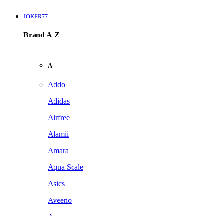
JOKER77
Brand A-Z
A
Addo
Adidas
Airfree
Alamii
Amara
Aqua Scale
Asics
Aveeno
Awan