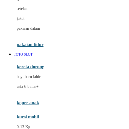
Dae Organics
setelan
Docare
jaket
Doona
pakaian dalam
Down To Earth
Drew
pakaian tidur
Dr. Brown's
TOTO SLOT
E
kereta dorong
ELC
bayi baru lahir
Ergobaby
usia 6 bulan+
Expert Care
koper anak
Ezyroller
kursi mobil
F
0-13 Kg