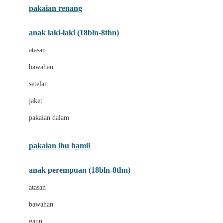
pakaian renang
Bumkins
anak laki-laki (18bln-8thn)
C
atasan
Cetaphil
bawahan
Chicco
setelan
Childlife
jaket
Clevamama
pakaian dalam
Cocolatte
Cottonseeds
pakaian ibu hamil
Cozy N Safe
anak perempuan (18bln-8thn)
Crane
atasan
Cybex
bawahan
D
gaun