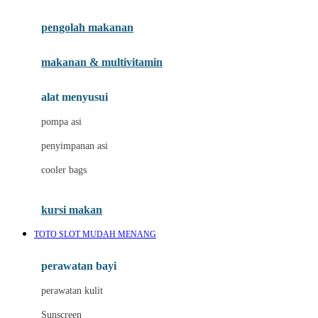
Joie
pengolah makanan
Joolz
Jujube
makanan & multivitamin
K
alat menyusui
Kiddycuts
pompa asi
Kumon
penyimpanan asi
L
cooler bags
Leapfrog
kursi makan
Leclerc
TOTO SLOT MUDAH MENANG
Lee Vierra
Lillebaby
perawatan bayi
Little Bird Told Me
perawatan kulit
Little Miss Janis
Sunscreen