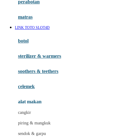
perabotan
Happy Tummy
Hauck
matras
Havaianas
LINK TOTO SLOT4D
Hegen
botol
Hot Wheels
sterilizer & warmers
Hybrid
soothers & teethers
I
Inlacta DHA
celemek
Interlac
alat makan
Ivenet
cangkir
J
piring & mangkuk
Jack N Jill
sendok & garpu