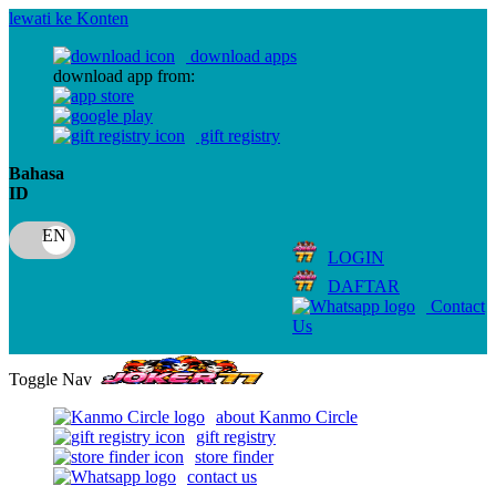
lewati ke Konten
download apps
download app from:
gift registry
Bahasa
ID
LOGIN
DAFTAR
Contact
Us
Toggle Nav
about Kanmo Circle
gift registry
store finder
contact us