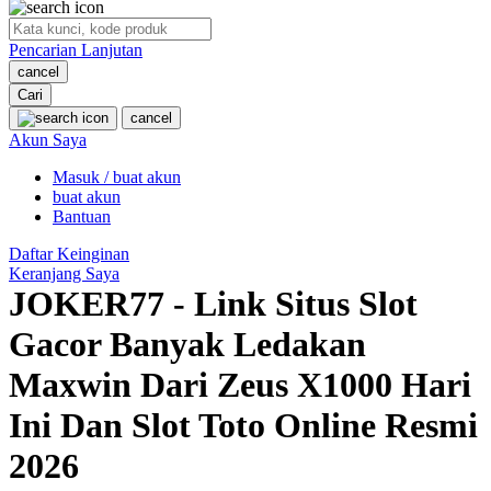
O
Pencarian Lanjutan
Oh Ma Grain
cancel
Okiedog
Cari
cancel
P
Akun Saya
Masuk / buat akun
Peachy
buat akun
Phil & Ted's
Bantuan
Philips Avent
Daftar Keinginan
Keranjang Saya
Pigeon
JOKER77 - Link Situs Slot
Playgro
Gacor Banyak Ledakan
Poled Global
Maxwin Dari Zeus X1000 Hari
Ponycycle
Ini Dan Slot Toto Online Resmi
Puma
2026
Pureats