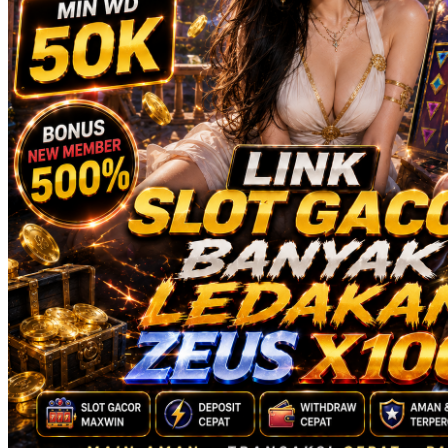
Squishmallows
Starbooks
Stick-O
Stokke
Sudocrem
Sumimo
Sunnylife
Sun-Staches
Swimava
T
Tommee Tippee
Trunki
Tutti Bambini