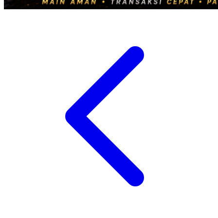
Twistshake
TY Toys
U
V
Veja
Vitaflow
Vtech
W
Waterland
Wellness
X