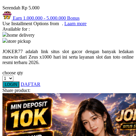
Serendah
Rp 5.000
Q
Earn
1.000.000
-
5.000.000
Bonus
QV Baby
Use Installment Options from
.
Laarn more
Available for :
R
home delivery
store pickup
Real Shades
JOKER77 adalah link situs slot gacor dengan banyak ledakan
Red Castle
maxwin dari Zeus x1000 hari ini serta layanan slot dan toto online
resmi terbaru 2026.
Ribbon Madness
choose qty
S
DAFTAR
LOGIN
Sebamed
Share product:
Silver Cross
Simply Idea
Skip Hop
Spectra