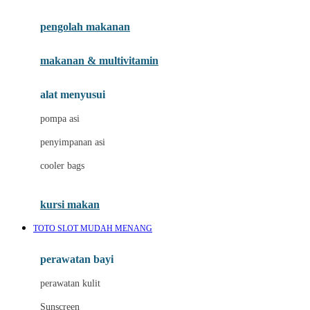
Joie
pengolah makanan
Joolz
Jujube
makanan & multivitamin
K
alat menyusui
Kiddycuts
pompa asi
Kumon
penyimpanan asi
L
cooler bags
Leapfrog
kursi makan
Leclerc
TOTO SLOT MUDAH MENANG
Lee Vierra
Lillebaby
perawatan bayi
Little Bird Told Me
perawatan kulit
Little Miss Janis
Sunscreen