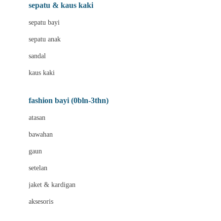
Beauty Barn
sepatu & kaus kaki
Bio Oil
sepatu bayi
Biolane
sepatu anak
Bite Fighters
sandal
Bizzi Growin
kaus kaki
Blackmores
fashion bayi (0bln-3thn)
Blooming Marvellous
atasan
Bonnels
bawahan
Bravado
gaun
Bruder
setelan
Brush Baby
jaket & kardigan
Buds Organics
aksesoris
Bugaboo
Buggygear