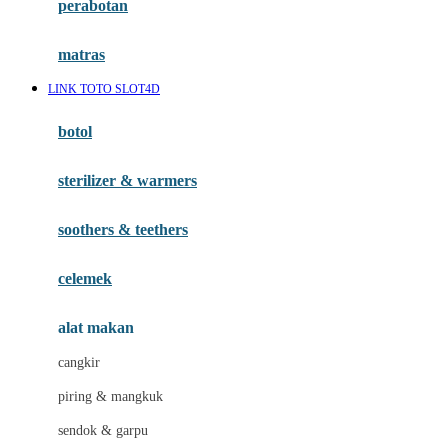
perabotan
Happy Tummy
Hauck
matras
Havaianas
LINK TOTO SLOT4D
Hegen
botol
Hot Wheels
sterilizer & warmers
Hybrid
soothers & teethers
I
Inlacta DHA
celemek
Interlac
alat makan
Ivenet
cangkir
J
piring & mangkuk
Jack N Jill
sendok & garpu