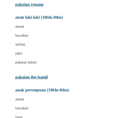
pakaian renang
Bumkins
anak laki-laki (18bln-8thn)
C
atasan
Cetaphil
bawahan
Chicco
setelan
Childlife
jaket
Clevamama
pakaian dalam
Cocolatte
Cottonseeds
pakaian ibu hamil
Cozy N Safe
anak perempuan (18bln-8thn)
Crane
atasan
Cybex
bawahan
D
gaun