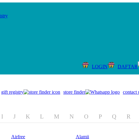
istry
LOGIN
DAFTAR
gift registry
store finder
contact 
I
J
K
L
M
N
O
P
Q
R
Airfree
Alamii