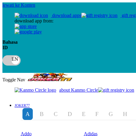
lewati ke Konten
download apps
gift reg
download app from:
Bahasa
ID
Toggle Nav
about Kanmo Circle
JOKER77
A
B
C
D
E
F
G
H
Addo
Adidas