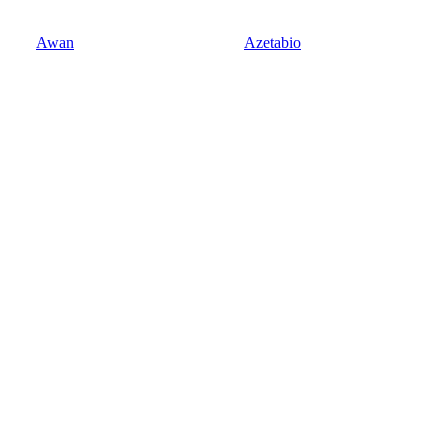
Awan
Azetabio