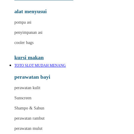
alat menyusui
pompa asi
penyimpanan asi
cooler bags
kursi makan
TOTO SLOT MUDAH MENANG
perawatan bayi
perawatan kulit
Sunscreen
Shampo & Sabun
perawatan rambut
perawatan mulut