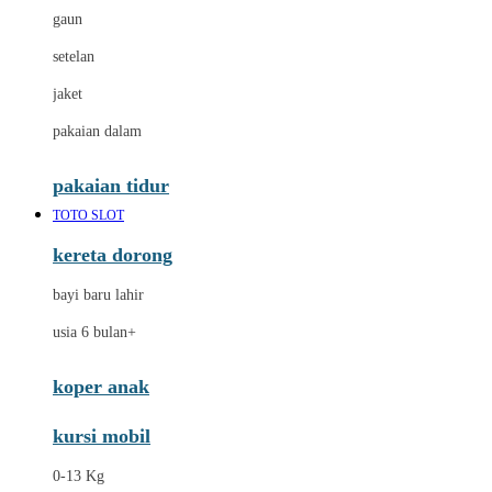
gaun
setelan
jaket
pakaian dalam
pakaian tidur
TOTO SLOT
kereta dorong
bayi baru lahir
usia 6 bulan+
koper anak
kursi mobil
0-13 Kg