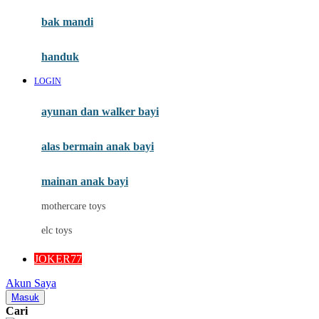
Moby
bak mandi
Momami
handuk
Mothercare
LOGIN
Mustela
ayunan dan walker bayi
My Buddy Tag
My K
alas bermain anak bayi
N
mainan anak bayi
Naif
mothercare toys
Nike
elc toys
Nordic Natural
JOKER77
Nuby
Akun Saya
Nuna
Masuk
Cari