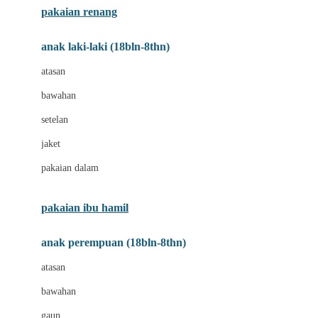
pakaian renang
Bumkins
anak laki-laki (18bln-8thn)
C
atasan
Cetaphil
bawahan
Chicco
setelan
Childlife
jaket
Clevamama
pakaian dalam
Cocolatte
Cottonseeds
pakaian ibu hamil
Cozy N Safe
anak perempuan (18bln-8thn)
Crane
atasan
Cybex
bawahan
D
gaun