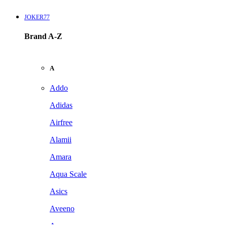
JOKER77
Brand A-Z
A
Addo
Adidas
Airfree
Alamii
Amara
Aqua Scale
Asics
Aveeno
Awan