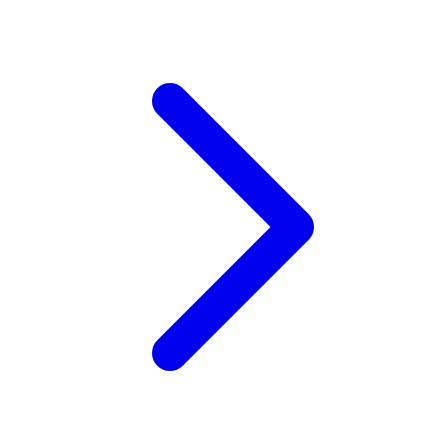
Xootz
Y
Yamatoya
Z
Zaxy
Zoggs
0-9
4Moms
59S