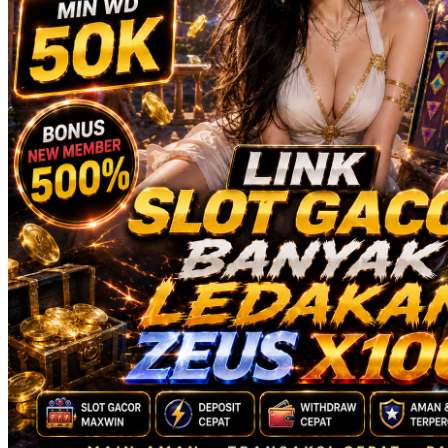
Squishmallows
Starbooks
Stick-O
Stokke
Sudocrem
Sumimo
Sunnylife
Sun-Staches
Swimava
T
Tommee Tippee
Trunki
Tutti Bambini