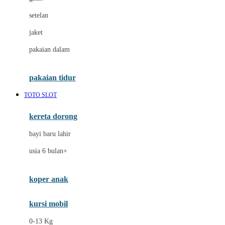
Dae Organics
setelan
Docare
jaket
Doona
pakaian dalam
Down To Earth
Drew
pakaian tidur
Dr. Brown's
TOTO SLOT
E
kereta dorong
ELC
bayi baru lahir
Ergobaby
usia 6 bulan+
Expert Care
koper anak
Ezyroller
kursi mobil
F
0-13 Kg