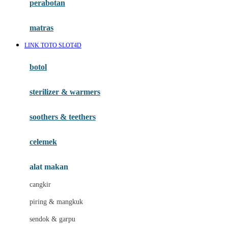
perabotan
Happy Tummy
Hauck
matras
Havaianas
LINK TOTO SLOT4D
Hegen
botol
Hot Wheels
sterilizer & warmers
Hybrid
soothers & teethers
I
Inlacta DHA
celemek
Interlac
alat makan
Ivenet
cangkir
J
piring & mangkuk
Jack N Jill
sendok & garpu