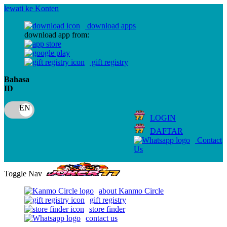
lewati ke Konten
download apps
download app from:
gift registry
Bahasa
ID
LOGIN
DAFTAR
Contact
Us
Toggle Nav
about Kanmo Circle
gift registry
store finder
contact us