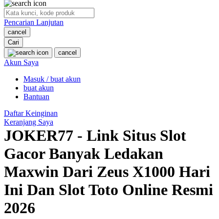
O
Pencarian Lanjutan
Oh Ma Grain
cancel
Okiedog
Cari
cancel
P
Akun Saya
Masuk / buat akun
Peachy
buat akun
Phil & Ted's
Bantuan
Philips Avent
Daftar Keinginan
Keranjang Saya
Pigeon
JOKER77 - Link Situs Slot
Playgro
Gacor Banyak Ledakan
Poled Global
Maxwin Dari Zeus X1000 Hari
Ponycycle
Ini Dan Slot Toto Online Resmi
Puma
2026
Pureats