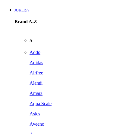
JOKER77
Brand A-Z
A
Addo
Adidas
Airfree
Alamii
Amara
Aqua Scale
Asics
Aveeno
Awan