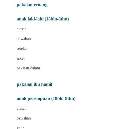
pakaian renang
Bumkins
anak laki-laki (18bln-8thn)
C
atasan
Cetaphil
bawahan
Chicco
setelan
Childlife
jaket
Clevamama
pakaian dalam
Cocolatte
Cottonseeds
pakaian ibu hamil
Cozy N Safe
anak perempuan (18bln-8thn)
Crane
atasan
Cybex
bawahan
D
gaun