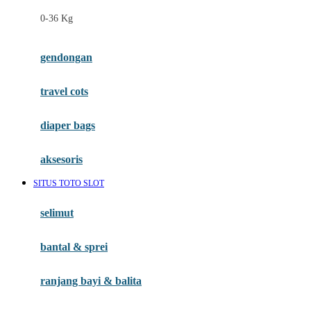
Felt So Sweet
0-36 Kg
Fisher Price
Flipper
gendongan
Friends Of Sally
travel cots
G
diaper bags
Gb
Geko
aksesoris
Graco
SITUS TOTO SLOT
Gund
selimut
H
bantal & sprei
Habbie
Haenim
ranjang bayi & balita
Happy Horse