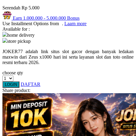
Serendah
Rp 5.000
Q
Earn
1.000.000
-
5.000.000
Bonus
QV Baby
Use Installment Options from
.
Laarn more
Available for :
R
home delivery
store pickup
Real Shades
JOKER77 adalah link situs slot gacor dengan banyak ledakan
Red Castle
maxwin dari Zeus x1000 hari ini serta layanan slot dan toto online
resmi terbaru 2026.
Ribbon Madness
choose qty
S
DAFTAR
LOGIN
Sebamed
Share product:
Silver Cross
Simply Idea
Skip Hop
Spectra