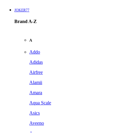
JOKER77
Brand A-Z
A
Addo
Adidas
Airfree
Alamii
Amara
Aqua Scale
Asics
Aveeno
Awan