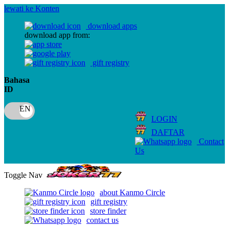
lewati ke Konten
download apps
download app from:
gift registry
Bahasa
ID
LOGIN
DAFTAR
Contact
Us
Toggle Nav
about Kanmo Circle
gift registry
store finder
contact us