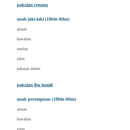
pakaian renang
Bumkins
anak laki-laki (18bln-8thn)
C
atasan
Cetaphil
bawahan
Chicco
setelan
Childlife
jaket
Clevamama
pakaian dalam
Cocolatte
Cottonseeds
pakaian ibu hamil
Cozy N Safe
anak perempuan (18bln-8thn)
Crane
atasan
Cybex
bawahan
D
gaun