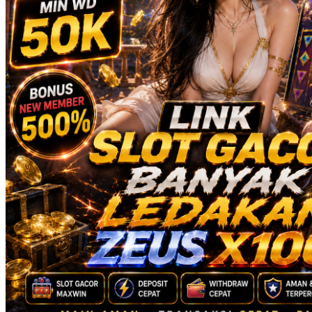
Squishmallows
Starbooks
Stick-O
Stokke
Sudocrem
Sumimo
Sunnylife
Sun-Staches
Swimava
T
Tommee Tippee
Trunki
Tutti Bambini