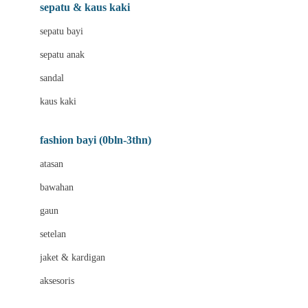
Beauty Barn
sepatu & kaus kaki
Bio Oil
sepatu bayi
Biolane
sepatu anak
Bite Fighters
sandal
Bizzi Growin
kaus kaki
Blackmores
fashion bayi (0bln-3thn)
Blooming Marvellous
atasan
Bonnels
bawahan
Bravado
gaun
Bruder
setelan
Brush Baby
jaket & kardigan
Buds Organics
aksesoris
Bugaboo
Buggygear