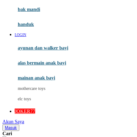
Moby
bak mandi
Momami
handuk
Mothercare
LOGIN
Mustela
ayunan dan walker bayi
My Buddy Tag
My K
alas bermain anak bayi
N
mainan anak bayi
Naif
mothercare toys
Nike
elc toys
Nordic Natural
JOKER77
Nuby
Akun Saya
Nuna
Masuk
Cari