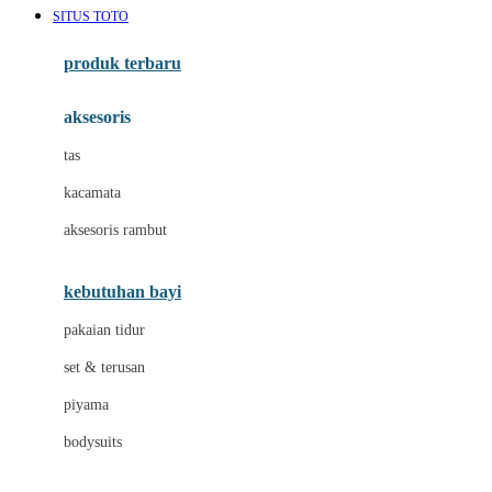
SITUS TOTO
Azetabio
produk terbaru
B
aksesoris
Baabaasheepz
tas
Babiators
kacamata
Baby Dove
aksesoris rambut
Baby Jogger
Baby Rovega
kebutuhan bayi
Babybee
pakaian tidur
Banana Boat
set & terusan
Banz
piyama
Barbie
bodysuits
Beaba