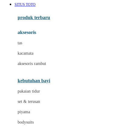
SITUS TOTO
Azetabio
produk terbaru
B
aksesoris
Baabaasheepz
tas
Babiators
kacamata
Baby Dove
aksesoris rambut
Baby Jogger
Baby Rovega
kebutuhan bayi
Babybee
pakaian tidur
Banana Boat
set & terusan
Banz
piyama
Barbie
bodysuits
Beaba