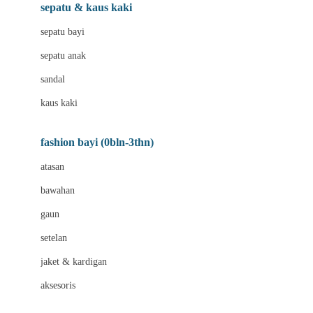
Beauty Barn
sepatu & kaus kaki
Bio Oil
sepatu bayi
Biolane
sepatu anak
Bite Fighters
sandal
Bizzi Growin
kaus kaki
Blackmores
fashion bayi (0bln-3thn)
Blooming Marvellous
atasan
Bonnels
bawahan
Bravado
gaun
Bruder
setelan
Brush Baby
jaket & kardigan
Buds Organics
aksesoris
Bugaboo
Buggygear