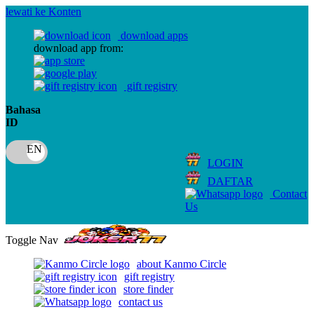
lewati ke Konten
download apps
download app from:
gift registry
Bahasa
ID
LOGIN
DAFTAR
Contact
Us
Toggle Nav
about Kanmo Circle
gift registry
store finder
contact us