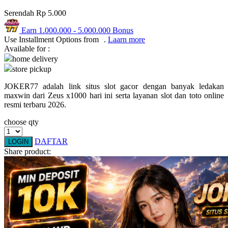
Serendah
Rp 5.000
Q
Earn
1.000.000
-
5.000.000
Bonus
QV Baby
Use Installment Options from
.
Laarn more
Available for :
R
home delivery
store pickup
Real Shades
JOKER77 adalah link situs slot gacor dengan banyak ledakan
Red Castle
maxwin dari Zeus x1000 hari ini serta layanan slot dan toto online
resmi terbaru 2026.
Ribbon Madness
choose qty
S
DAFTAR
LOGIN
Sebamed
Share product:
Silver Cross
Simply Idea
Skip Hop
Spectra