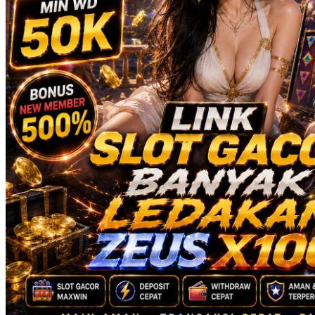
Squishmallows
Starbooks
Stick-O
Stokke
Sudocrem
Sumimo
Sunnylife
Sun-Staches
Swimava
T
Tommee Tippee
Trunki
Tutti Bambini