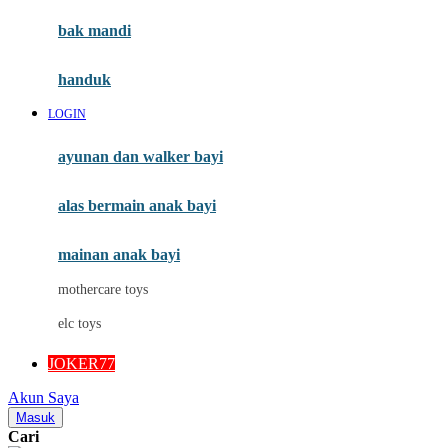
Moby
bak mandi
Momami
handuk
Mothercare
LOGIN
Mustela
ayunan dan walker bayi
My Buddy Tag
My K
alas bermain anak bayi
N
mainan anak bayi
Naif
mothercare toys
Nike
elc toys
Nordic Natural
JOKER77
Nuby
Akun Saya
Nuna
Masuk
Cari