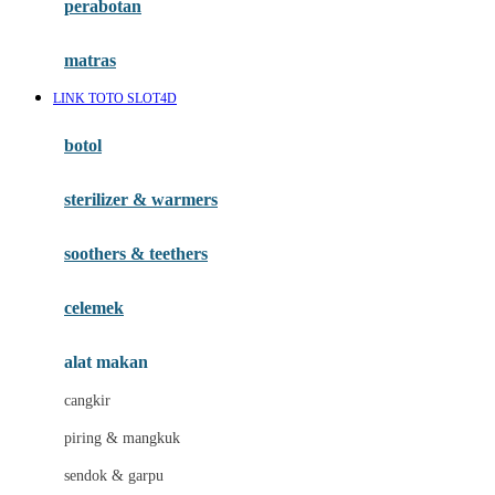
perabotan
Happy Tummy
Hauck
matras
Havaianas
LINK TOTO SLOT4D
Hegen
botol
Hot Wheels
sterilizer & warmers
Hybrid
soothers & teethers
I
Inlacta DHA
celemek
Interlac
alat makan
Ivenet
cangkir
J
piring & mangkuk
Jack N Jill
sendok & garpu