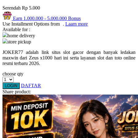
Serendah
Rp 5.000
Q
Earn
1.000.000
-
5.000.000
Bonus
QV Baby
Use Installment Options from
.
Laarn more
Available for :
R
home delivery
store pickup
Real Shades
JOKER77 adalah link situs slot gacor dengan banyak ledakan
Red Castle
maxwin dari Zeus x1000 hari ini serta layanan slot dan toto online
resmi terbaru 2026.
Ribbon Madness
choose qty
S
DAFTAR
LOGIN
Sebamed
Share product:
Silver Cross
Simply Idea
Skip Hop
Spectra