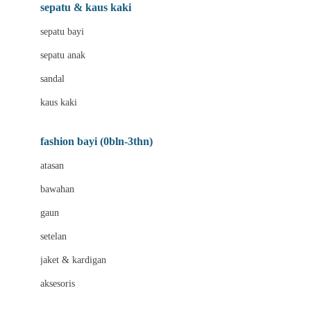
Beauty Barn
sepatu & kaus kaki
Bio Oil
sepatu bayi
Biolane
sepatu anak
Bite Fighters
sandal
Bizzi Growin
kaus kaki
Blackmores
fashion bayi (0bln-3thn)
Blooming Marvellous
atasan
Bonnels
bawahan
Bravado
gaun
Bruder
setelan
Brush Baby
jaket & kardigan
Buds Organics
aksesoris
Bugaboo
Buggygear