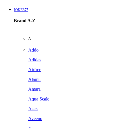
JOKER77
Brand A-Z
A
Addo
Adidas
Airfree
Alamii
Amara
Aqua Scale
Asics
Aveeno
Awan