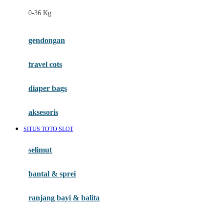
Felt So Sweet
0-36 Kg
Fisher Price
Flipper
gendongan
Friends Of Sally
travel cots
G
diaper bags
Gb
Geko
aksesoris
Graco
SITUS TOTO SLOT
Gund
selimut
H
bantal & sprei
Habbie
Haenim
ranjang bayi & balita
Happy Horse