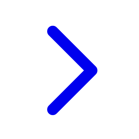
Xootz
Y
Yamatoya
Z
Zaxy
Zoggs
0-9
4Moms
59S