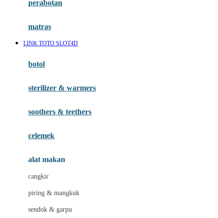
perabotan
Happy Tummy
Hauck
matras
Havaianas
LINK TOTO SLOT4D
Hegen
botol
Hot Wheels
sterilizer & warmers
Hybrid
soothers & teethers
I
Inlacta DHA
celemek
Interlac
alat makan
Ivenet
cangkir
J
piring & mangkuk
Jack N Jill
sendok & garpu