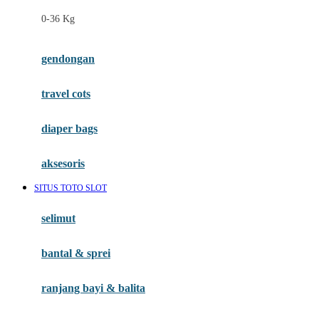
Felt So Sweet
0-36 Kg
Fisher Price
Flipper
gendongan
Friends Of Sally
travel cots
G
diaper bags
Gb
Geko
aksesoris
Graco
SITUS TOTO SLOT
Gund
selimut
H
bantal & sprei
Habbie
Haenim
ranjang bayi & balita
Happy Horse