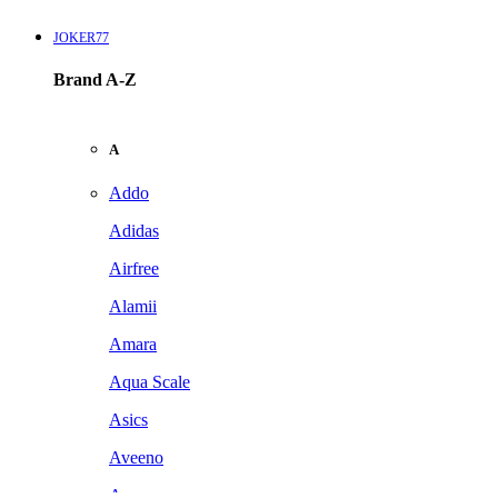
JOKER77
Brand A-Z
A
Addo
Adidas
Airfree
Alamii
Amara
Aqua Scale
Asics
Aveeno
Awan