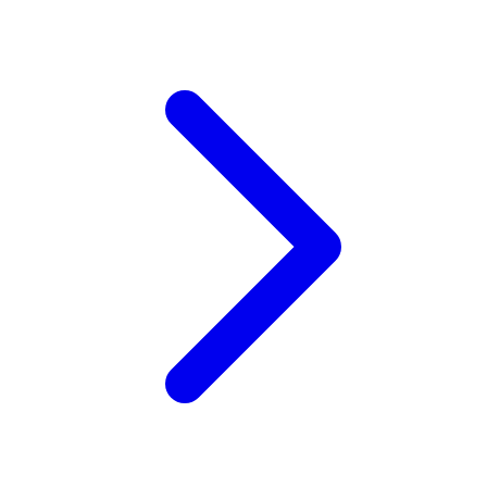
Xootz
Y
Yamatoya
Z
Zaxy
Zoggs
0-9
4Moms
59S