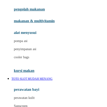
Joie
pengolah makanan
Joolz
Jujube
makanan & multivitamin
K
alat menyusui
Kiddycuts
pompa asi
Kumon
penyimpanan asi
L
cooler bags
Leapfrog
kursi makan
Leclerc
TOTO SLOT MUDAH MENANG
Lee Vierra
Lillebaby
perawatan bayi
Little Bird Told Me
perawatan kulit
Little Miss Janis
Sunscreen