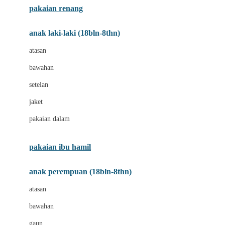
pakaian renang
Bumkins
anak laki-laki (18bln-8thn)
C
atasan
Cetaphil
bawahan
Chicco
setelan
Childlife
jaket
Clevamama
pakaian dalam
Cocolatte
Cottonseeds
pakaian ibu hamil
Cozy N Safe
anak perempuan (18bln-8thn)
Crane
atasan
Cybex
bawahan
D
gaun