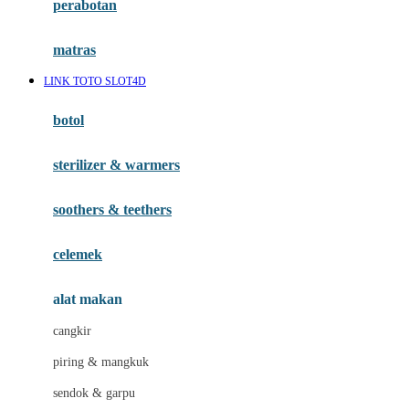
perabotan
Happy Tummy
Hauck
matras
Havaianas
LINK TOTO SLOT4D
Hegen
botol
Hot Wheels
sterilizer & warmers
Hybrid
soothers & teethers
I
Inlacta DHA
celemek
Interlac
alat makan
Ivenet
cangkir
J
piring & mangkuk
Jack N Jill
sendok & garpu