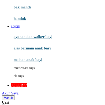
Moby
bak mandi
Momami
handuk
Mothercare
LOGIN
Mustela
ayunan dan walker bayi
My Buddy Tag
My K
alas bermain anak bayi
N
mainan anak bayi
Naif
mothercare toys
Nike
elc toys
Nordic Natural
JOKER77
Nuby
Akun Saya
Nuna
Masuk
Cari