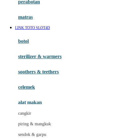
perabotan
Happy Tummy
Hauck
matras
Havaianas
LINK TOTO SLOT4D
Hegen
botol
Hot Wheels
sterilizer & warmers
Hybrid
soothers & teethers
I
Inlacta DHA
celemek
Interlac
alat makan
Ivenet
cangkir
J
piring & mangkuk
Jack N Jill
sendok & garpu