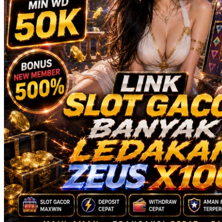
Squishmallows
Starbooks
Stick-O
Stokke
Sudocrem
Sumimo
Sunnylife
Sun-Staches
Swimava
T
Tommee Tippee
Trunki
Tutti Bambini