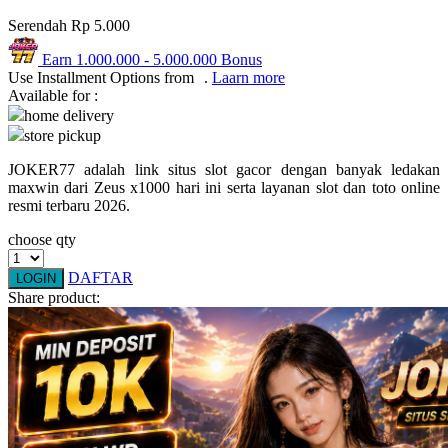
Serendah
Rp 5.000
Q
Earn
1.000.000
-
5.000.000
Bonus
QV Baby
Use Installment Options from
.
Laarn more
Available for :
R
home delivery
store pickup
Real Shades
JOKER77 adalah link situs slot gacor dengan banyak ledakan
Red Castle
maxwin dari Zeus x1000 hari ini serta layanan slot dan toto online
resmi terbaru 2026.
Ribbon Madness
choose qty
S
DAFTAR
LOGIN
Sebamed
Share product:
Silver Cross
Simply Idea
Skip Hop
Spectra