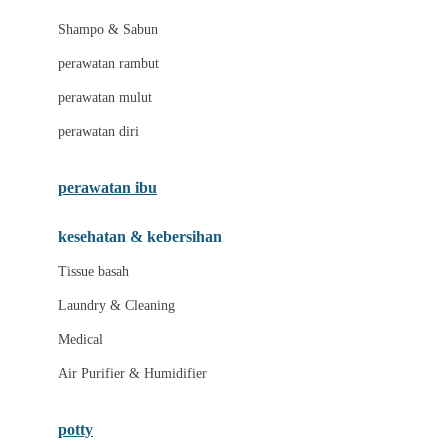
London Taxi
Shampo & Sabun
Love To Dream
perawatan rambut
perawatan mulut
M
perawatan diri
Magformers
Mama's Choice
perawatan ibu
Mamas&Papas
kesehatan & kebersihan
Mamaway
Tissue basah
Maxi Cosi
Laundry & Cleaning
Megabloks
Medical
Micro
Air Purifier & Humidifier
MiDeer
Mimi & Lula
potty
Mini Monkey