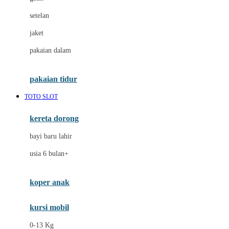
Dae Organics
setelan
Docare
jaket
Doona
pakaian dalam
Down To Earth
Drew
pakaian tidur
Dr. Brown's
TOTO SLOT
E
kereta dorong
ELC
bayi baru lahir
Ergobaby
usia 6 bulan+
Expert Care
koper anak
Ezyroller
kursi mobil
F
0-13 Kg