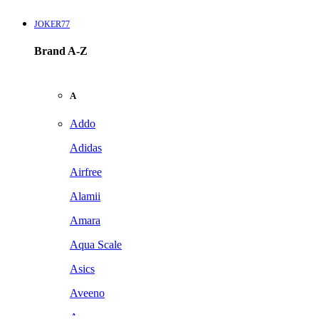
JOKER77
Brand A-Z
A
Addo
Adidas
Airfree
Alamii
Amara
Aqua Scale
Asics
Aveeno
Awan