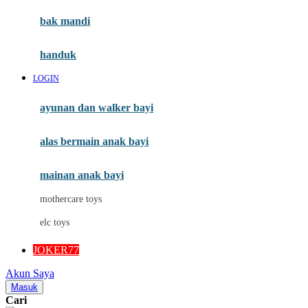
Moby
bak mandi
Momami
handuk
Mothercare
LOGIN
Mustela
ayunan dan walker bayi
My Buddy Tag
My K
alas bermain anak bayi
N
mainan anak bayi
Naif
mothercare toys
Nike
elc toys
Nordic Natural
JOKER77
Nuby
Akun Saya
Nuna
Masuk
Cari