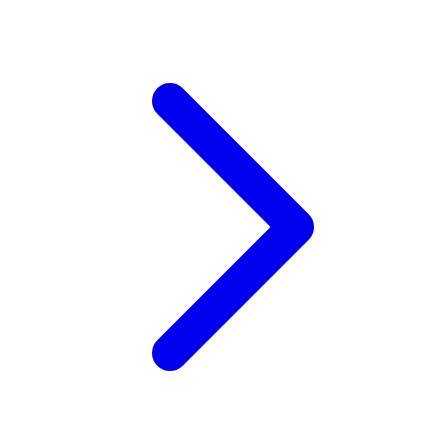
Xootz
Y
Yamatoya
Z
Zaxy
Zoggs
0-9
4Moms
59S