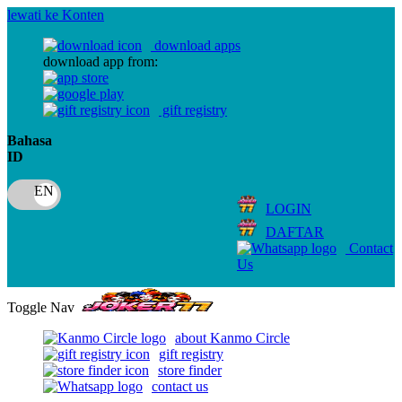
lewati ke Konten
download apps
download app from:
gift registry
Bahasa
ID
LOGIN
DAFTAR
Contact
Us
Toggle Nav
about Kanmo Circle
gift registry
store finder
contact us