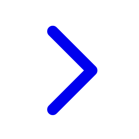
Xootz
Y
Yamatoya
Z
Zaxy
Zoggs
0-9
4Moms
59S