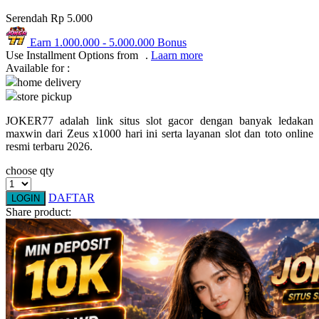
Serendah
Rp 5.000
Q
Earn
1.000.000
-
5.000.000
Bonus
QV Baby
Use Installment Options from
.
Laarn more
Available for :
R
home delivery
store pickup
Real Shades
JOKER77 adalah link situs slot gacor dengan banyak ledakan
Red Castle
maxwin dari Zeus x1000 hari ini serta layanan slot dan toto online
resmi terbaru 2026.
Ribbon Madness
choose qty
S
DAFTAR
LOGIN
Sebamed
Share product:
Silver Cross
Simply Idea
Skip Hop
Spectra