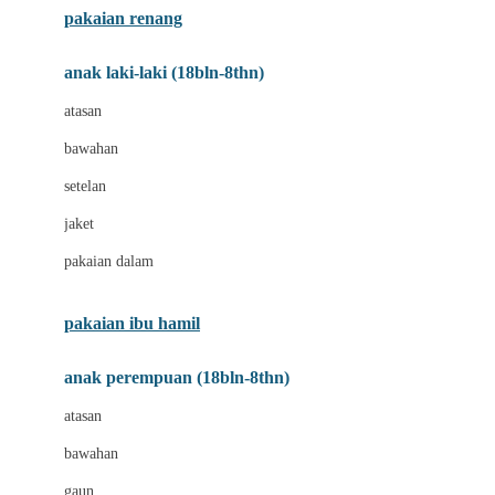
pakaian renang
Bumkins
anak laki-laki (18bln-8thn)
C
atasan
Cetaphil
bawahan
Chicco
setelan
Childlife
jaket
Clevamama
pakaian dalam
Cocolatte
Cottonseeds
pakaian ibu hamil
Cozy N Safe
anak perempuan (18bln-8thn)
Crane
atasan
Cybex
bawahan
D
gaun