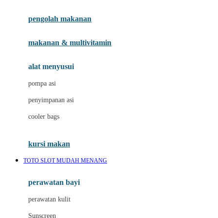
Joie
pengolah makanan
Joolz
Jujube
makanan & multivitamin
K
alat menyusui
Kiddycuts
pompa asi
Kumon
penyimpanan asi
L
cooler bags
Leapfrog
kursi makan
Leclerc
TOTO SLOT MUDAH MENANG
Lee Vierra
Lillebaby
perawatan bayi
Little Bird Told Me
perawatan kulit
Little Miss Janis
Sunscreen