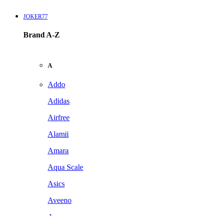
JOKER77
Brand A-Z
A
Addo
Adidas
Airfree
Alamii
Amara
Aqua Scale
Asics
Aveeno
Awan