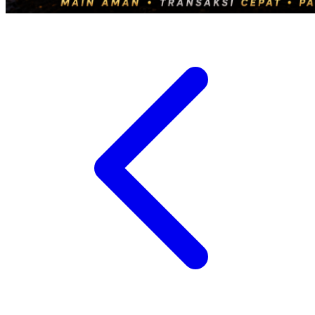
Twistshake
TY Toys
U
V
Veja
Vitaflow
Vtech
W
Waterland
Wellness
X