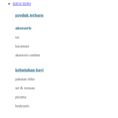
SITUS TOTO
Azetabio
produk terbaru
B
aksesoris
Baabaasheepz
tas
Babiators
kacamata
Baby Dove
aksesoris rambut
Baby Jogger
Baby Rovega
kebutuhan bayi
Babybee
pakaian tidur
Banana Boat
set & terusan
Banz
piyama
Barbie
bodysuits
Beaba