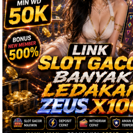
Squishmallows
Starbooks
Stick-O
Stokke
Sudocrem
Sumimo
Sunnylife
Sun-Staches
Swimava
T
Tommee Tippee
Trunki
Tutti Bambini