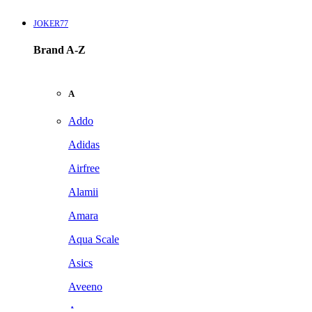
JOKER77
Brand A-Z
A
Addo
Adidas
Airfree
Alamii
Amara
Aqua Scale
Asics
Aveeno
Awan