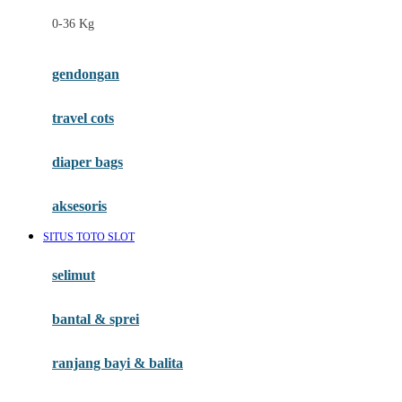
Felt So Sweet
0-36 Kg
Fisher Price
Flipper
gendongan
Friends Of Sally
travel cots
G
diaper bags
Gb
Geko
aksesoris
Graco
SITUS TOTO SLOT
Gund
selimut
H
bantal & sprei
Habbie
Haenim
ranjang bayi & balita
Happy Horse