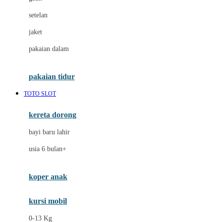
Dae Organics
setelan
Docare
jaket
Doona
pakaian dalam
Down To Earth
Drew
pakaian tidur
Dr. Brown's
TOTO SLOT
E
kereta dorong
ELC
bayi baru lahir
Ergobaby
usia 6 bulan+
Expert Care
koper anak
Ezyroller
kursi mobil
F
0-13 Kg