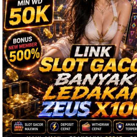
Squishmallows
Starbooks
Stick-O
Stokke
Sudocrem
Sumimo
Sunnylife
Sun-Staches
Swimava
T
Tommee Tippee
Trunki
Tutti Bambini