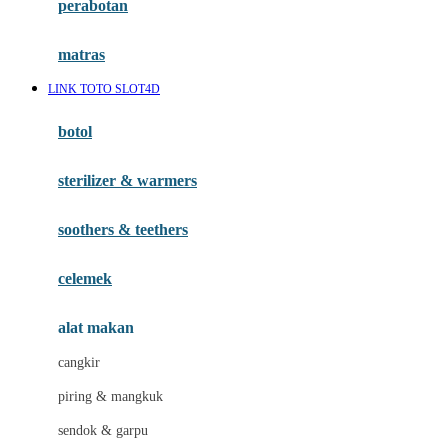
perabotan
Happy Tummy
Hauck
matras
Havaianas
LINK TOTO SLOT4D
Hegen
botol
Hot Wheels
sterilizer & warmers
Hybrid
soothers & teethers
I
Inlacta DHA
celemek
Interlac
alat makan
Ivenet
cangkir
J
piring & mangkuk
Jack N Jill
sendok & garpu