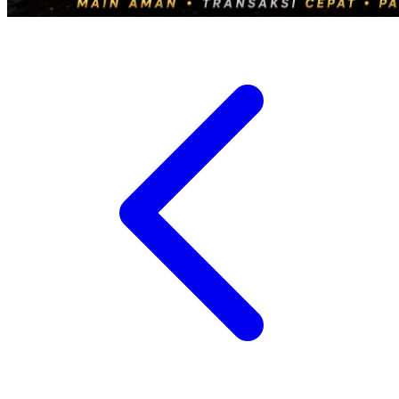
Twistshake
TY Toys
U
V
Veja
Vitaflow
Vtech
W
Waterland
Wellness
X