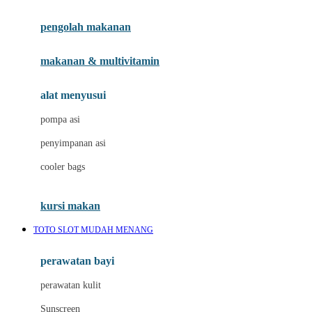
Joie
pengolah makanan
Joolz
Jujube
makanan & multivitamin
K
alat menyusui
Kiddycuts
pompa asi
Kumon
penyimpanan asi
L
cooler bags
Leapfrog
kursi makan
Leclerc
TOTO SLOT MUDAH MENANG
Lee Vierra
Lillebaby
perawatan bayi
Little Bird Told Me
perawatan kulit
Little Miss Janis
Sunscreen