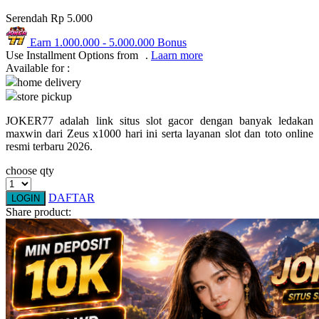
Serendah
Rp 5.000
Q
Earn
1.000.000
-
5.000.000
Bonus
QV Baby
Use Installment Options from
.
Laarn more
Available for :
R
home delivery
store pickup
Real Shades
JOKER77 adalah link situs slot gacor dengan banyak ledakan
Red Castle
maxwin dari Zeus x1000 hari ini serta layanan slot dan toto online
resmi terbaru 2026.
Ribbon Madness
choose qty
S
DAFTAR
LOGIN
Sebamed
Share product:
Silver Cross
Simply Idea
Skip Hop
Spectra