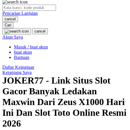
O
Pencarian Lanjutan
Oh Ma Grain
cancel
Okiedog
Cari
cancel
P
Akun Saya
Masuk / buat akun
Peachy
buat akun
Phil & Ted's
Bantuan
Philips Avent
Daftar Keinginan
Keranjang Saya
Pigeon
JOKER77 - Link Situs Slot
Playgro
Gacor Banyak Ledakan
Poled Global
Maxwin Dari Zeus X1000 Hari
Ponycycle
Ini Dan Slot Toto Online Resmi
Puma
2026
Pureats