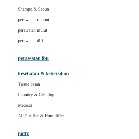
London Taxi
Shampo & Sabun
Love To Dream
perawatan rambut
perawatan mulut
M
perawatan diri
Magformers
Mama's Choice
perawatan ibu
Mamas&Papas
kesehatan & kebersihan
Mamaway
Tissue basah
Maxi Cosi
Laundry & Cleaning
Megabloks
Medical
Micro
Air Purifier & Humidifier
MiDeer
Mimi & Lula
potty
Mini Monkey