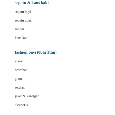
Beauty Barn
sepatu & kaus kaki
Bio Oil
sepatu bayi
Biolane
sepatu anak
Bite Fighters
sandal
Bizzi Growin
kaus kaki
Blackmores
fashion bayi (0bln-3thn)
Blooming Marvellous
atasan
Bonnels
bawahan
Bravado
gaun
Bruder
setelan
Brush Baby
jaket & kardigan
Buds Organics
aksesoris
Bugaboo
Buggygear