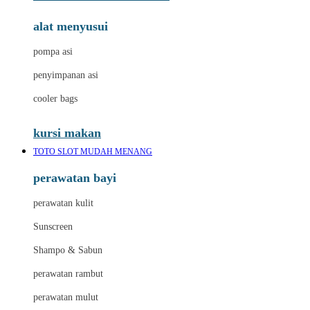
alat menyusui
pompa asi
penyimpanan asi
cooler bags
kursi makan
TOTO SLOT MUDAH MENANG
perawatan bayi
perawatan kulit
Sunscreen
Shampo & Sabun
perawatan rambut
perawatan mulut