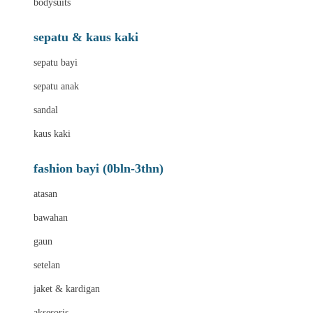
bodysuits
sepatu & kaus kaki
sepatu bayi
sepatu anak
sandal
kaus kaki
fashion bayi (0bln-3thn)
atasan
bawahan
gaun
setelan
jaket & kardigan
aksesoris