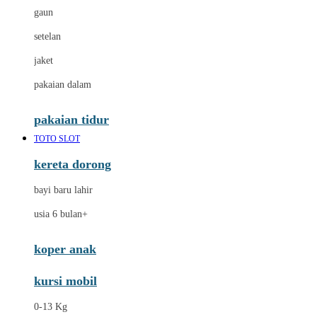
gaun
setelan
jaket
pakaian dalam
pakaian tidur
TOTO SLOT
kereta dorong
bayi baru lahir
usia 6 bulan+
koper anak
kursi mobil
0-13 Kg