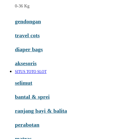
0-36 Kg
gendongan
travel cots
diaper bags
aksesoris
SITUS TOTO SLOT
selimut
bantal & sprei
ranjang bayi & balita
perabotan
matras