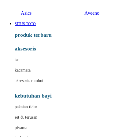
Asics
Aveeno
SITUS TOTO
produk terbaru
aksesoris
tas
kacamata
aksesoris rambut
kebutuhan bayi
pakaian tidur
set & terusan
piyama