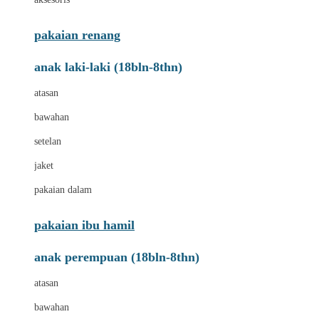
pakaian renang
anak laki-laki (18bln-8thn)
atasan
bawahan
setelan
jaket
pakaian dalam
pakaian ibu hamil
anak perempuan (18bln-8thn)
atasan
bawahan