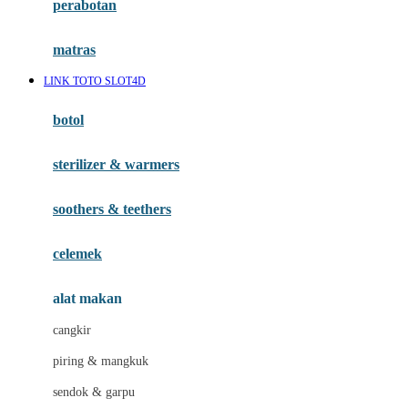
perabotan
Happy Tummy
Hauck
matras
Havaianas
LINK TOTO SLOT4D
Hegen
botol
Hot Wheels
sterilizer & warmers
Hybrid
soothers & teethers
I
Inlacta DHA
celemek
Interlac
alat makan
Ivenet
cangkir
J
piring & mangkuk
Jack N Jill
sendok & garpu