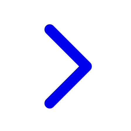
Xootz
Y
Yamatoya
Z
Zaxy
Zoggs
0-9
4Moms
59S