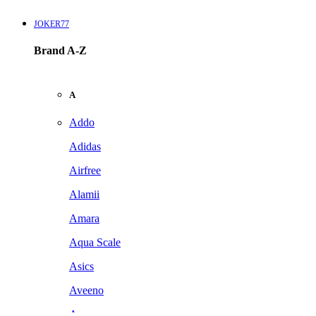
JOKER77
Brand A-Z
A
Addo
Adidas
Airfree
Alamii
Amara
Aqua Scale
Asics
Aveeno
Awan