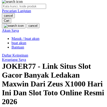
O
Pencarian Lanjutan
Oh Ma Grain
cancel
Okiedog
Cari
cancel
P
Akun Saya
Masuk / buat akun
Peachy
buat akun
Phil & Ted's
Bantuan
Philips Avent
Daftar Keinginan
Keranjang Saya
Pigeon
JOKER77 - Link Situs Slot
Playgro
Gacor Banyak Ledakan
Poled Global
Maxwin Dari Zeus X1000 Hari
Ponycycle
Ini Dan Slot Toto Online Resmi
Puma
2026
Pureats