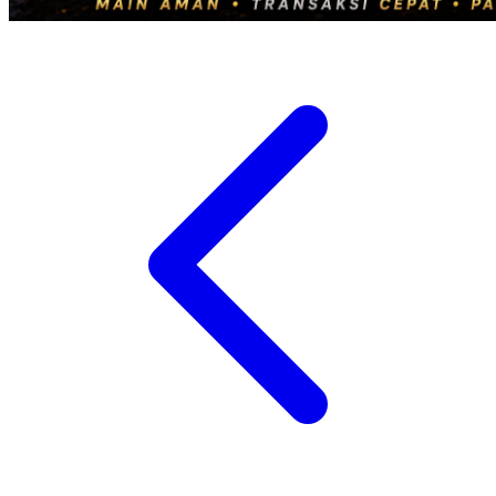
Twistshake
TY Toys
U
V
Veja
Vitaflow
Vtech
W
Waterland
Wellness
X