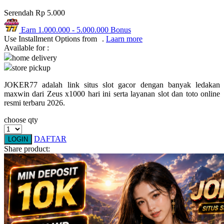
Serendah
Rp 5.000
Q
Earn
1.000.000
-
5.000.000
Bonus
QV Baby
Use Installment Options from
.
Laarn more
Available for :
R
home delivery
store pickup
Real Shades
JOKER77 adalah link situs slot gacor dengan banyak ledakan
Red Castle
maxwin dari Zeus x1000 hari ini serta layanan slot dan toto online
resmi terbaru 2026.
Ribbon Madness
choose qty
S
DAFTAR
LOGIN
Sebamed
Share product:
Silver Cross
Simply Idea
Skip Hop
Spectra