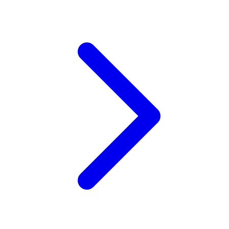
Xootz
Y
Yamatoya
Z
Zaxy
Zoggs
0-9
4Moms
59S