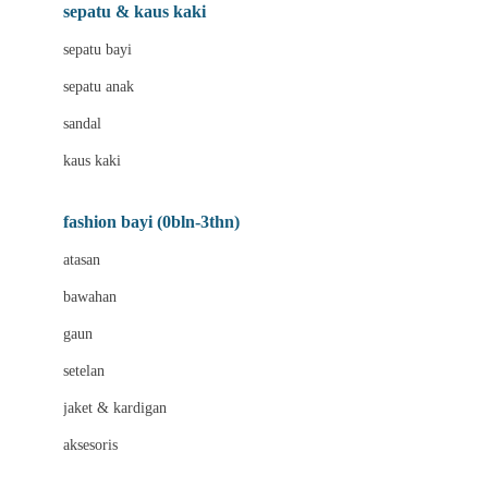
Beauty Barn
sepatu & kaus kaki
Bio Oil
sepatu bayi
Biolane
sepatu anak
Bite Fighters
sandal
Bizzi Growin
kaus kaki
Blackmores
fashion bayi (0bln-3thn)
Blooming Marvellous
atasan
Bonnels
bawahan
Bravado
gaun
Bruder
setelan
Brush Baby
jaket & kardigan
Buds Organics
aksesoris
Bugaboo
Buggygear