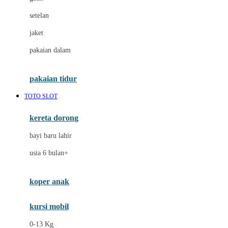
Dae Organics
setelan
Docare
jaket
Doona
pakaian dalam
Down To Earth
Drew
pakaian tidur
Dr. Brown's
TOTO SLOT
E
kereta dorong
ELC
bayi baru lahir
Ergobaby
usia 6 bulan+
Expert Care
koper anak
Ezyroller
kursi mobil
F
0-13 Kg