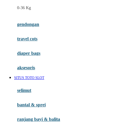
Felt So Sweet
0-36 Kg
Fisher Price
Flipper
gendongan
Friends Of Sally
travel cots
G
diaper bags
Gb
Geko
aksesoris
Graco
SITUS TOTO SLOT
Gund
selimut
H
bantal & sprei
Habbie
Haenim
ranjang bayi & balita
Happy Horse