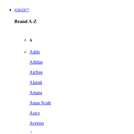
JOKER77
Brand A-Z
A
Addo
Adidas
Airfree
Alamii
Amara
Aqua Scale
Asics
Aveeno
Awan