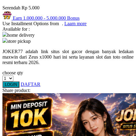
Serendah
Rp 5.000
Q
Earn
1.000.000
-
5.000.000
Bonus
QV Baby
Use Installment Options from
.
Laarn more
Available for :
R
home delivery
store pickup
Real Shades
JOKER77 adalah link situs slot gacor dengan banyak ledakan
Red Castle
maxwin dari Zeus x1000 hari ini serta layanan slot dan toto online
resmi terbaru 2026.
Ribbon Madness
choose qty
S
DAFTAR
LOGIN
Sebamed
Share product:
Silver Cross
Simply Idea
Skip Hop
Spectra