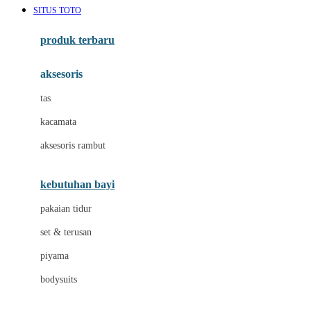
SITUS TOTO
Azetabio
produk terbaru
B
aksesoris
Baabaasheepz
tas
Babiators
kacamata
Baby Dove
aksesoris rambut
Baby Jogger
Baby Rovega
kebutuhan bayi
Babybee
pakaian tidur
Banana Boat
set & terusan
Banz
piyama
Barbie
bodysuits
Beaba