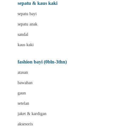
Beauty Barn
sepatu & kaus kaki
Bio Oil
sepatu bayi
Biolane
sepatu anak
Bite Fighters
sandal
Bizzi Growin
kaus kaki
Blackmores
fashion bayi (0bln-3thn)
Blooming Marvellous
atasan
Bonnels
bawahan
Bravado
gaun
Bruder
setelan
Brush Baby
jaket & kardigan
Buds Organics
aksesoris
Bugaboo
Buggygear