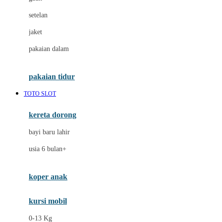
Dae Organics
setelan
Docare
jaket
Doona
pakaian dalam
Down To Earth
Drew
pakaian tidur
Dr. Brown's
TOTO SLOT
E
kereta dorong
ELC
bayi baru lahir
Ergobaby
usia 6 bulan+
Expert Care
koper anak
Ezyroller
kursi mobil
F
0-13 Kg