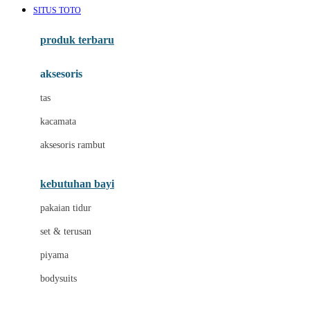
SITUS TOTO
Azetabio
produk terbaru
B
aksesoris
Baabaasheepz
tas
Babiators
kacamata
Baby Dove
aksesoris rambut
Baby Jogger
Baby Rovega
kebutuhan bayi
Babybee
pakaian tidur
Banana Boat
set & terusan
Banz
piyama
Barbie
bodysuits
Beaba