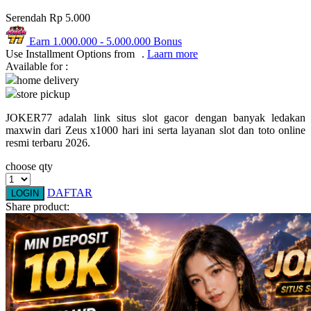
Serendah
Rp 5.000
Q
Earn
1.000.000
-
5.000.000
Bonus
QV Baby
Use Installment Options from
.
Laarn more
Available for :
R
home delivery
store pickup
Real Shades
JOKER77 adalah link situs slot gacor dengan banyak ledakan
Red Castle
maxwin dari Zeus x1000 hari ini serta layanan slot dan toto online
resmi terbaru 2026.
Ribbon Madness
choose qty
S
DAFTAR
LOGIN
Sebamed
Share product:
Silver Cross
Simply Idea
Skip Hop
Spectra