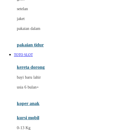
Dae Organics
setelan
Docare
jaket
Doona
pakaian dalam
Down To Earth
Drew
pakaian tidur
Dr. Brown's
TOTO SLOT
E
kereta dorong
ELC
bayi baru lahir
Ergobaby
usia 6 bulan+
Expert Care
koper anak
Ezyroller
kursi mobil
F
0-13 Kg