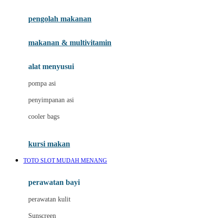
Joie
pengolah makanan
Joolz
Jujube
makanan & multivitamin
K
alat menyusui
Kiddycuts
pompa asi
Kumon
penyimpanan asi
L
cooler bags
Leapfrog
kursi makan
Leclerc
TOTO SLOT MUDAH MENANG
Lee Vierra
Lillebaby
perawatan bayi
Little Bird Told Me
perawatan kulit
Little Miss Janis
Sunscreen