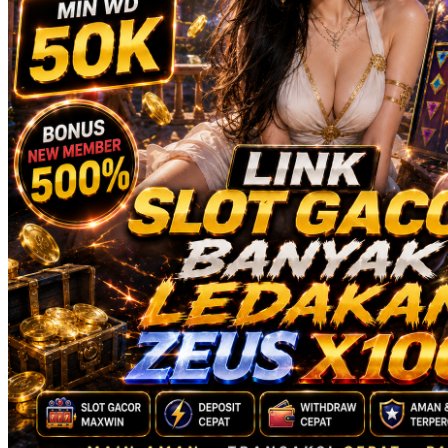
Squishmallows
Starbooks
Stick-O
Stokke
Sudocrem
Sumimo
Sunnylife
Sun-Staches
Swimava
T
Tommee Tippee
Trunki
Tutti Bambini