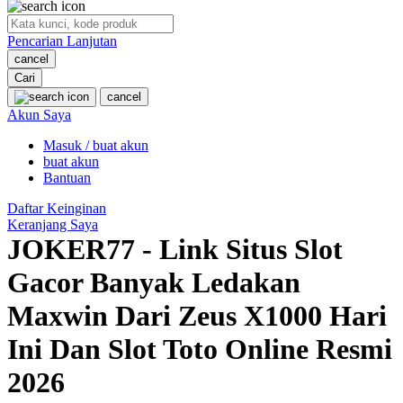
O
Pencarian Lanjutan
Oh Ma Grain
cancel
Okiedog
Cari
cancel
P
Akun Saya
Masuk / buat akun
Peachy
buat akun
Phil & Ted's
Bantuan
Philips Avent
Daftar Keinginan
Keranjang Saya
Pigeon
JOKER77 - Link Situs Slot
Playgro
Gacor Banyak Ledakan
Poled Global
Maxwin Dari Zeus X1000 Hari
Ponycycle
Ini Dan Slot Toto Online Resmi
Puma
2026
Pureats