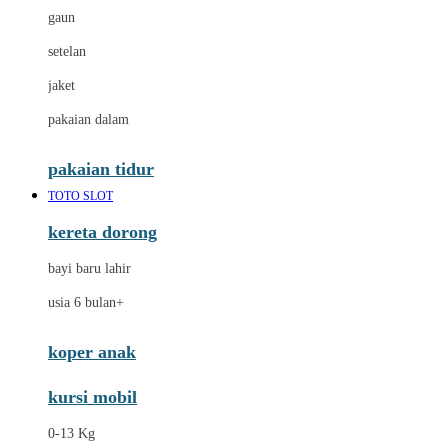
gaun
setelan
jaket
pakaian dalam
pakaian tidur
TOTO SLOT
kereta dorong
bayi baru lahir
usia 6 bulan+
koper anak
kursi mobil
0-13 Kg