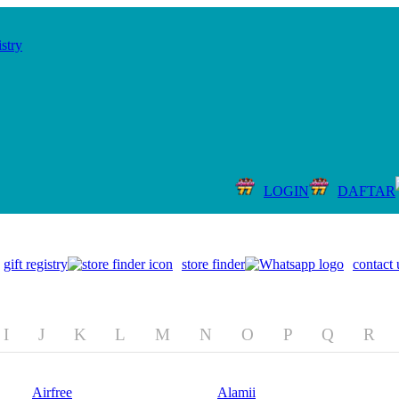
istry
LOGIN
DAFTAR
gift registry
store finder
contact 
I
J
K
L
M
N
O
P
Q
R
Airfree
Alamii