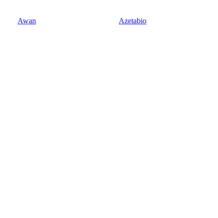
Awan
Azetabio