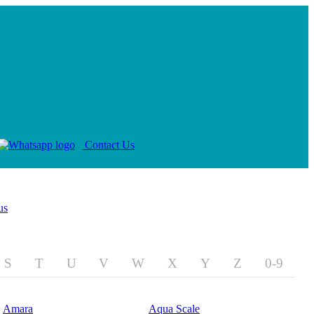
Contact Us
us
S
T
U
V
W
X
Y
Z
0-9
Amara
Aqua Scale