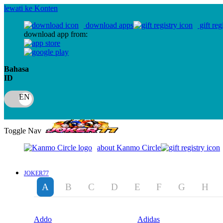
lewati ke Konten
download apps
gift reg
download app from:
Bahasa
ID
Toggle Nav
about Kanmo Circle
JOKER77
A
B
C
D
E
F
G
H
Addo
Adidas