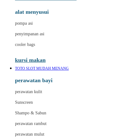
alat menyusui
pompa asi
penyimpanan asi
cooler bags
kursi makan
TOTO SLOT MUDAH MENANG
perawatan bayi
perawatan kulit
Sunscreen
Shampo & Sabun
perawatan rambut
perawatan mulut